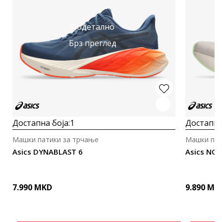
Подетално
Брз преглед
Достапна боја:
1
Достапна
Машки патики за трчање
Машки пат
Asics DYNABLAST 6
Asics NO
7.990
MKD
9.890
MK