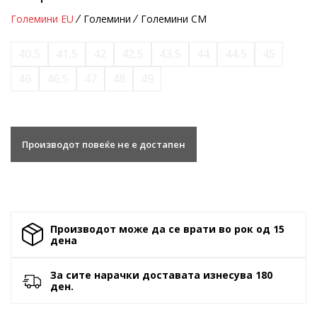
Големини EU
Големини
Големини CM
40.5
41.5
42
42.5
43.5
44
44.5
45
46
46.5
47
48
49
Производот повеќе не е достапен
Производот може да се врати во рок од 15
денa
За сите нарачки доставата изнесува 180
ден.