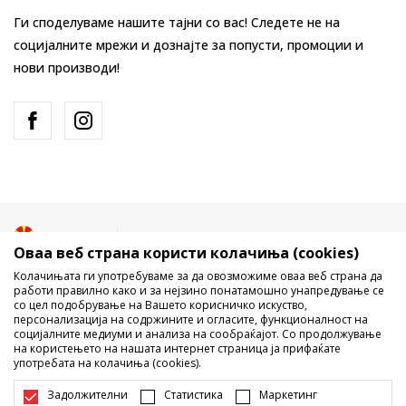
Ги споделуваме нашите тајни со вас! Следете не на
социјалните мрежи и дознајте за попусти, промоции и
нови производи!
Македонија
Промена
Оваа веб страна користи колачиња (cookies)
Колачињата ги употребуваме за да овозможиме оваа веб страна да
работи правилно како и за нејзино понатамошно унапредување се
со цел подобрување на Вашето корисничко искуство,
персонализација на содржините и огласите, функционалност на
социјалните медиуми и анализа на сообраќајот. Со продолжување
на користењето на нашата интернет страница ја прифаќате
употребата на колачиња (cookies).
Не е дозволено превземање или користење на содржината од
интернет страните на Sport Vision, делумно или целосно a се
Задолжителни
Статистика
Маркетинг
однесува на логоа, трговски марки, комерцијални содржини, ниту