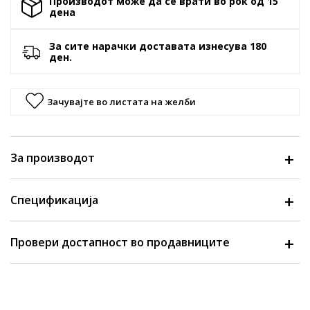
Производот може да се врати во рок од 15
денa
За сите нарачки доставата изнесува 180
ден.
Зачувајте во листата на желби
За производот
Спецификација
Провери достапност во продавниците