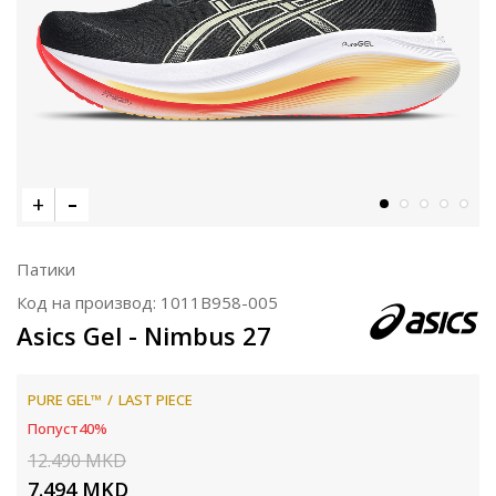
Патики
Код на производ:
1011B958-005
Asics Gel - Nimbus 27
PURE GEL™
LAST PIECE
Попуст
40
%
12.490
MKD
7.494
MKD