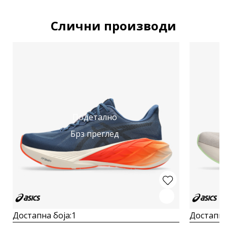
Слични производи
Подетално
Брз преглед
Достапна боја:
1
Достапна