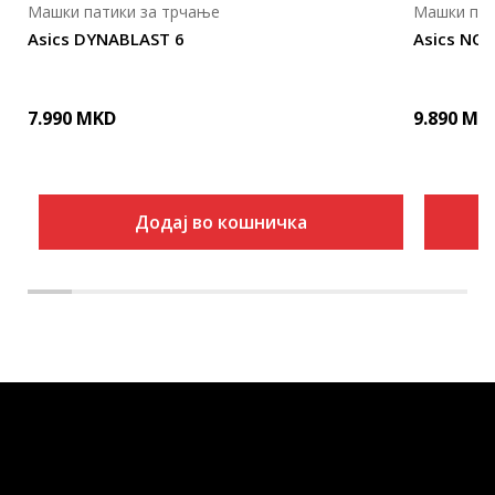
Машки патики за трчање
Машки пат
Asics DYNABLAST 6
Asics NO
7.990
MKD
9.890
MK
Додај во кошничка