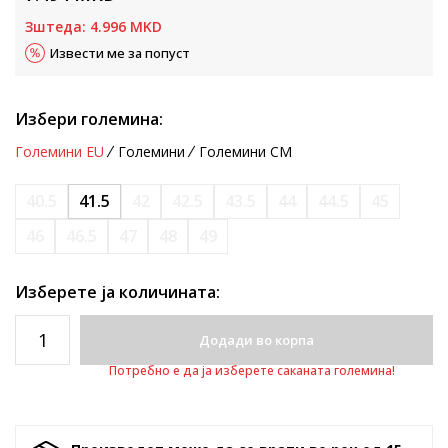
Зштеда:
4.996
MKD
Извести ме за попуст
Избери големина:
Големини EU
Големини
Големини CM
40.5
41.5
42
42.5
43.5
44
44.5
45
46
46.5
47
48
49
Изберете ја количината:
Додади во корпа
Потребно е да ја изберете саканата големина!