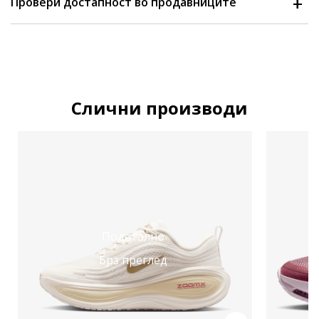
Провери достапност во продавниците
Слични производи
Подетално
Брз преглед