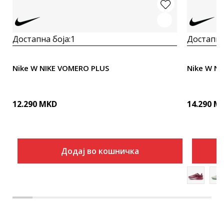
Достапна боја:
1
Достапна
Nike W NIKE VOMERO PLUS
Nike W N
12.290
MKD
14.290
M
Додај во кошничка