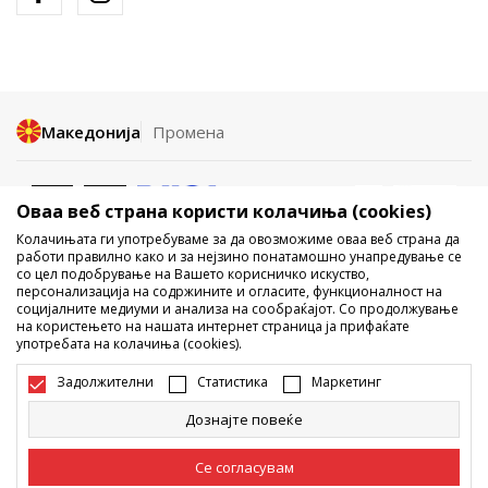
Македонија
Промена
Оваа веб страна користи колачиња (cookies)
Колачињата ги употребуваме за да овозможиме оваа веб страна да
работи правилно како и за нејзино понатамошно унапредување се
со цел подобрување на Вашето корисничко искуство,
Не е дозволено превземање или користење на содржината од
персонализација на содржините и огласите, функционалност на
социјалните медиуми и анализа на сообраќајот. Со продолжување
интернет страните на Sport Vision, делумно или целосно a се
на користењето на нашата интернет страница ја прифаќате
однесува на логоа, трговски марки, комерцијални содржини, ниту
употребата на колачиња (cookies).
истите да се отстапуваат на трети лица, јавно да се објавуваат или да
се користат за било какви цели, без писмена согласност од БДС.МК
Задолжителни
Статистика
Маркетинг
ДООЕЛ.
Настојуваме да бидеме што попрецизни во описот на производот,
Дознајте повеќе
фотографијата и самата цена, но не можеме да гарантираме дака
сите информации се комплетни и без грешка. Сите прикажани
производи на сајтот се дел од нашата понуда, но не се подразбира
Се согласувам
дека мораат да се достапни во секој момент. Достапноста на