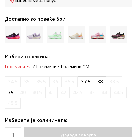
Извести ме за попуст
Достапно во повеќе бои:
Избери големина:
Големини EU
Големини
Големини CM
34.5
35
35.5
36
36.5
37.5
38
38.5
39
40
40.5
41
42
42.5
43
44
44.5
45.5
Изберете ја количината:
Додади во корпа