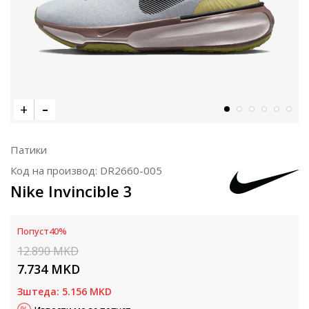
Патики
Код на производ:
DR2660-005
Nike Invincible 3
Попуст
40
%
12.890
MKD
7.734
MKD
Зштеда:
5.156
MKD