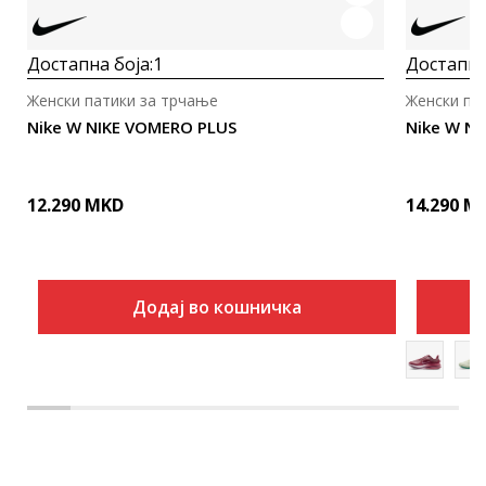
Достапна боја:
1
Достапна
Женски патики за трчање
Женски па
Nike W NIKE VOMERO PLUS
Nike W N
12.290
MKD
14.290
M
Додај во кошничка