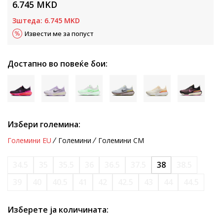
6.745
MKD
Зштеда:
6.745
MKD
Извести ме за попуст
Достапно во повеќе бои:
Избери големина:
Големини EU
Големини
Големини CM
34.5
35
35.5
36
36.5
37.5
38
38.5
39
40
40.5
41
42
42.5
43
44
44.5
Изберете ја количината: