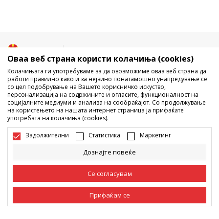
Македонија
Промена
Оваа веб страна користи колачиња (cookies)
Колачињата ги употребуваме за да овозможиме оваа веб страна да
работи правилно како и за нејзино понатамошно унапредување се
со цел подобрување на Вашето корисничко искуство,
персонализација на содржините и огласите, функционалност на
социјалните медиуми и анализа на сообраќајот. Со продолжување
на користењето на нашата интернет страница ја прифаќате
употребата на колачиња (cookies).
Не е дозволено превземање или користење на содржината од
интернет страните на Sport Vision, делумно или целосно a се
Задолжителни
Статистика
Маркетинг
однесува на логоа, трговски марки, комерцијални содржини, ниту
истите да се отстапуваат на трети лица, јавно да се објавуваат или да
Дознајте повеќе
се користат за било какви цели, без писмена согласност од БДС.МК
ДООЕЛ.
Настојуваме да бидеме што попрецизни во описот на производот,
Се согласувам
фотографијата и самата цена, но не можеме да гарантираме дака
сите информации се комплетни и без грешка. Сите прикажани
Прифаќам се
производи на сајтот се дел од нашата понуда, но не се подразбира
дека мораат да се достапни во секој момент. Достапноста на
производите може да ја проверите и на телефонскиот број 02 3055