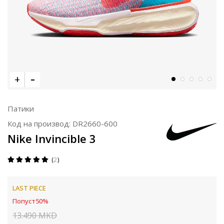
Патики
Код на производ:
DR2660-600
Nike Invincible 3
2
LAST PIECE
Попуст
50
%
13.490
MKD