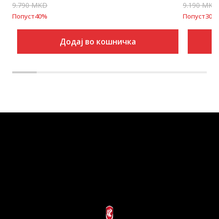
9.790
MKD
9.190
MKD
Попуст
40
%
Попуст
30
%
Додај во кошничка