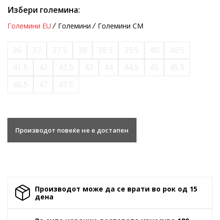
Избери големина:
Големини EU
Големини
Големини CM
36
37
37.5
38
38.5
39.5
40
40.5
41.5
42
42.5
43
44
44.5
45
45.5
46.5
47
47.5
Производот повеќе не е достапен
Производот може да се врати во рок од 15
денa