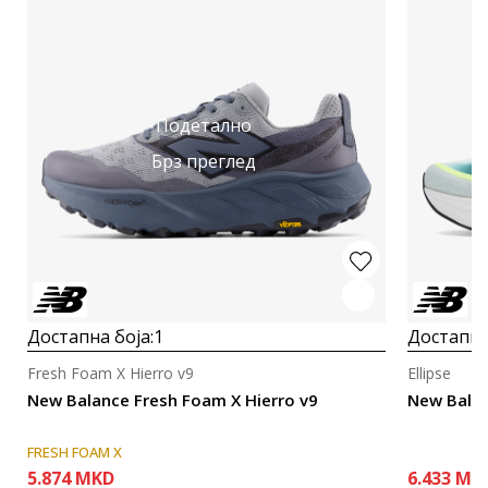
Подетално
Брз преглед
Достапна боја:
1
Достапна
Fresh Foam X Hierro v9
Ellipse
New Balance Fresh Foam X Hierro v9
New Balan
FRESH FOAM X
5.874
MKD
6.433
MK