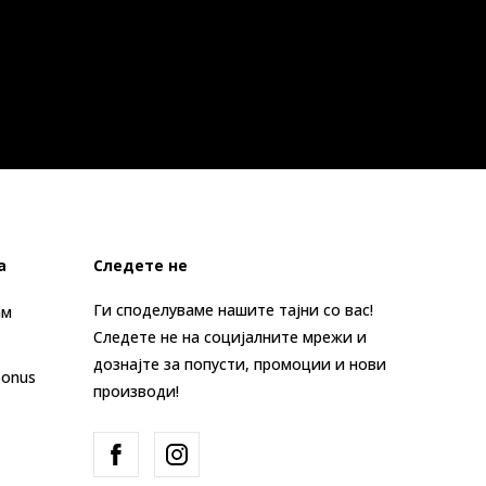
а
Следете не
Ги споделуваме нашите тајни со вас!
ам
Следете не на социјалните мрежи и
дознајте за попусти, промоции и нови
Bonus
производи!