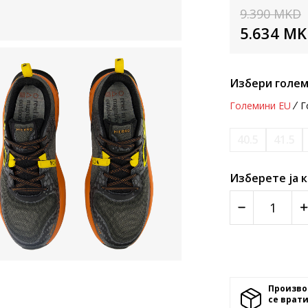
9.390
MKD
5.634
MK
Избери голем
Големини EU
Г
40.5
41.5
Изберете ја 
Произво
се врати