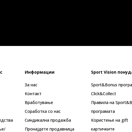
с
Информации
Sport Vision понуд
За нас
Sport&Bonus прогр
Контакт
Click&Collect
Вработување
Правила на Sport&
Соработка со нас
програмата
едства
Синдикална продажба
Користење на gift
ње/
Пронајдете продавница
картичките