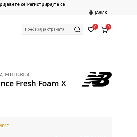
CLICK & COLLECT
ријавете се
Регистрирајте се
ете со картичка online и подигнете во продавницата
ЈАЗИК
по ваш избор
0
0
Пребарај ја страната
д:
MTHIERH8
nce Fresh Foam X
PIECE