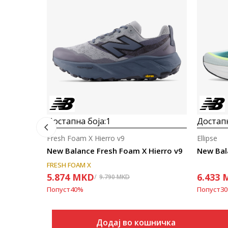
Достапна боја:
1
Достапн
Fresh Foam X Hierro v9
Ellipse
New Balance Fresh Foam X Hierro v9
New Bala
FRESH FOAM X
5.874
MKD
6.433
9.790
MKD
Попуст
40
%
Попуст
30
Додај во кошничка