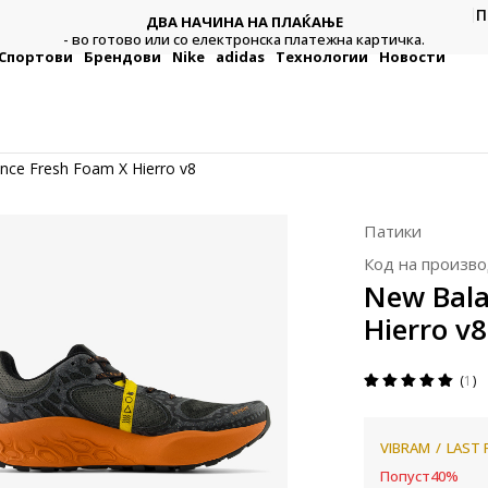
П
ДВА НАЧИНА НА ПЛАЌАЊЕ
тежна
Плат
- во готово или со електронска платежна картичка.
Спортови
Брендови
Nike
adidas
Технологии
Новости
nce Fresh Foam X Hierro v8
Патики
Код на произво
New Bala
Hierro v8
1
VIBRAM
LAST 
Попуст
40
%