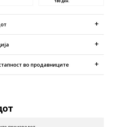
180 ден.
дот
ија
стапност во продавниците
дот