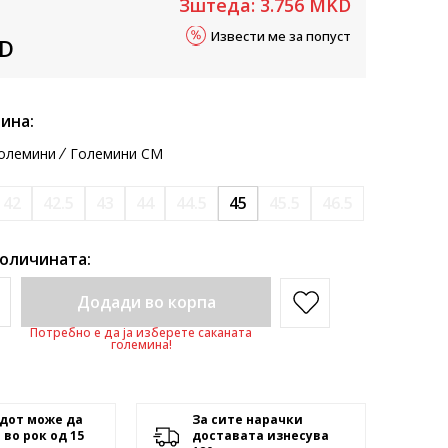
Зштеда:
3.756
MKD
Извести ме за попуст
D
ина:
олемини
Големини CM
42
42.5
43
44
44.5
45
45.5
46.5
количината:
Додади во корпа
Потребно е да ја изберете саканата
големина!
дот може да
За сите нарачки
 во рок од 15
доставата изнесува