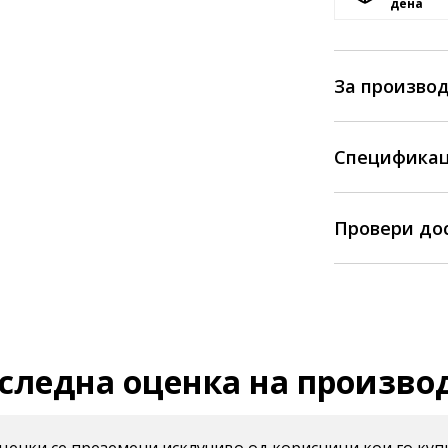
денa
За произво
Спецификац
Провери до
следна оценка на произво