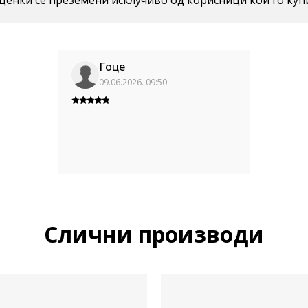
енки се преземени исклучиво од корисници кои го куп
Гоце
09.06.2026. 09:50
Слични производи