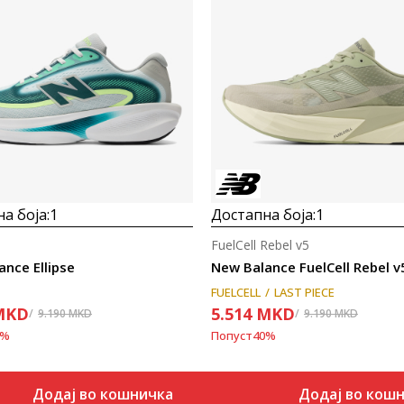
а боја:
1
Достапна боја:
1
FuelCell Rebel v5
nce Ellipse
New Balance FuelCell Rebel v
FUELCELL
LAST PIECE
MKD
5.514
MKD
9.190
MKD
9.190
MKD
%
Попуст
40
%
Додај во кошничка
Додај во кош