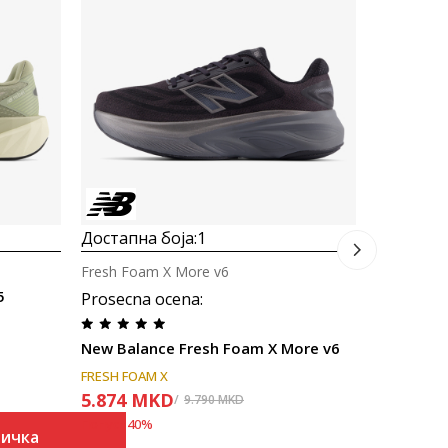
DynaSoft N
New Balan
4.543
M
Попуст
30
%
Достапна боја:
1
Fresh Foam X More v6
5
Prosecna ocena
:
New Balance Fresh Foam X More v6
FRESH FOAM X
5.874
MKD
9.790
MKD
Попуст
40
%
ничка