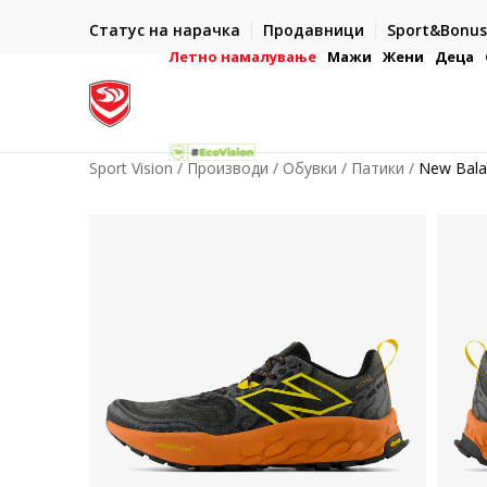
ИСПОРАКА ВО РОК ОД 5 РАБОТНИ ДЕНА
Статус на нарачка
Продавници
Sport&Bonus
-222
- на сите нарачки во готово или со електронска пла
картичка
Летно намалување
Мажи
Жени
Деца
Sport Vision
Производи
Обувки
Патики
New Bala