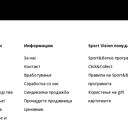
с
Информации
Sport Vision понуд
За нас
Sport&Bonus прогр
Контакт
Click&Collect
Вработување
Правила на Sport&
Соработка со нас
програмата
едства
Синдикална продажба
Користење на gift
ње/
Пронајдете продавница
картичките
а
Ценовник
е и