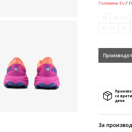
Големини EU
Г
36
36 2/3
41 1/3
42
Производот
Произво
се врати
денa
За произво