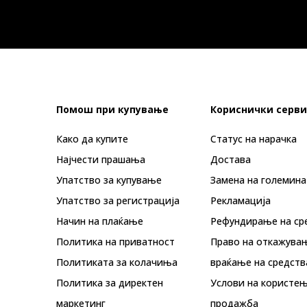
Помош при купување
Кориснички серви
Како да купите
Статус на нарачка
Најчести прашања
Достава
Упатство за купување
Замена на големина
Упатство за регистрација
Рекламациja
Начин на плаќање
Рефундирање на ср
Политика на приватност
Право на откажува
Политиката за колачиња
враќање на средств
Политика за директен
Услови на користењ
маркетинг
продажба