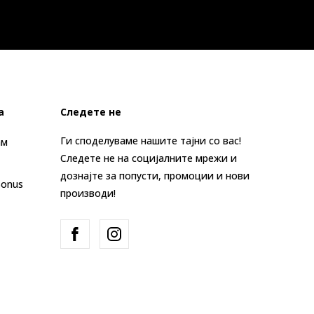
а
Следете не
Ги споделуваме нашите тајни со вас!
ам
Следете не на социјалните мрежи и
дознајте за попусти, промоции и нови
Bonus
производи!