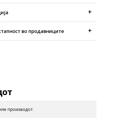
ија
стапност во продавниците
дот
иле производот.