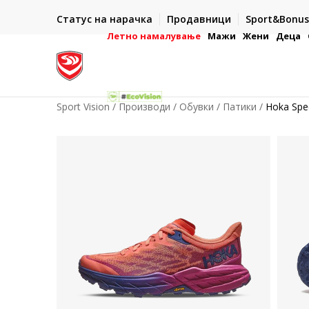
ИСПОРАКА ВО РОК ОД 5 РАБОТНИ ДЕНА
Статус на нарачка
Продавници
Sport&Bonus
-222
- на сите нарачки во готово или со електронска пла
картичка
Летно намалување
Мажи
Жени
Деца
Sport Vision
Производи
Обувки
Патики
Hoka Spe