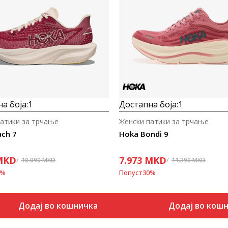
а боја:
1
Достапна боја:
1
патики за трчање
Женски патики за трчање
ch 7
Hoka Bondi 9
MKD
7.973
MKD
10.090
MKD
11.390
MKD
%
Попуст
30
%
Додај во кошничка
Додај во кош