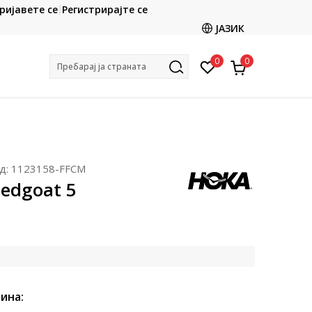
CLICK & COLLECT
ријавете се
Регистрирајте се
ете со картичка online и подигнете во продавницата
ЈАЗИК
по ваш избор
0
0
Пребарај ја страната
д:
1123158-FFCM
edgoat 5
ина: