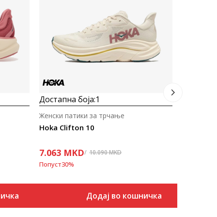
Hoka Clif
7.063
M
Попуст
30
%
Достапна боја:
1
Женски патики за трчање
Hoka Clifton 10
7.063
MKD
10.090
MKD
Попуст
30
%
ничка
Додај во кошничка