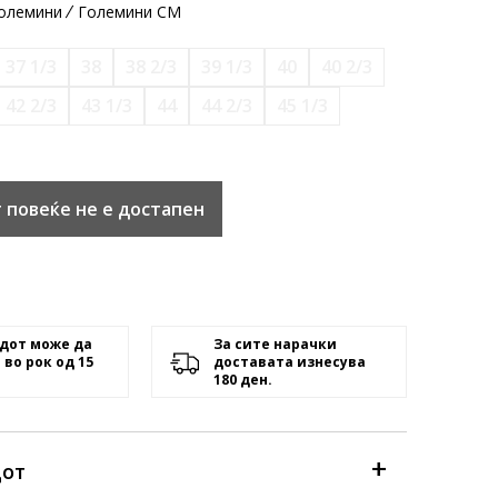
олемини
Големини CM
37 1/3
38
38 2/3
39 1/3
40
40 2/3
42 2/3
43 1/3
44
44 2/3
45 1/3
 повеќе не е достапен
дот може да
За сите нарачки
 во рок од 15
доставата изнесува
180 ден.
дот