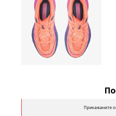
По
Прикажаните оц