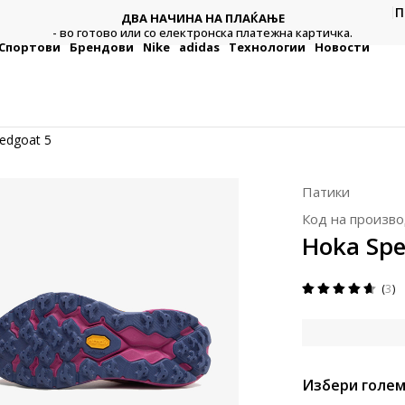
П
ДВА НАЧИНА НА ПЛАЌАЊЕ
тежна
Плат
- во готово или со електронска платежна картичка.
Спортови
Брендови
Nike
adidas
Технологии
Новости
edgoat 5
Патики
Код на произво
Hoka Spe
3
Избери голем