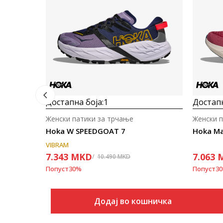
Достапна боја:
1
Достапн
Женски патики за трчање
Женски 
Hoka W SPEEDGOAT 7
Hoka Ma
VIBRAM
7.343
MKD
7.063
10.490
MKD
Попуст
30
%
Попуст
30
Додај во кошничка