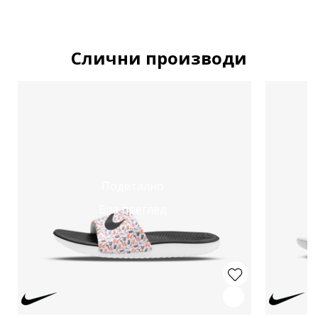
Слични производи
Подетално
Брз преглед