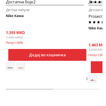
Достапна боја:
2
Достапна
Детски папучи
Детски па
Nike Kawa
Prosecna
Nike Kaw
1.393
MKD
1.990
MKD
Попуст
30
%
1.463
MK
2.090
MKD
Додај во кошничка
Попуст
30
%