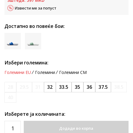
Зштеда:
597
MKD
Извести ме за попуст
Достапно во повеќе бои:
Избери големина:
Големини EU
Големини
Големини CM
28
29.5
31
32
33.5
35
36
37.5
38.5
40
Изберете ја количината:
Додади во корпа