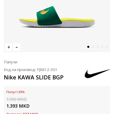
Папучи
Код на производ:
FJ8812-301
Nike KAWA SLIDE BGP
Попуст
30
%
1.990
MKD
1.393
MKD