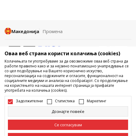
Македонија
Промена
Оваа веб страна користи колачиња (cookies)
Колачињата ги употребуваме за да овозможиме оваа веб страна да
работи правилно како и за нејзино понатамошно унапредување се
со цел подобрување на Вашето корисничко искуство,
Не е дозволено превземање или користење на содржината од
персонализација на содржините и огласите, функционалност на
социјалните медиуми и анализа на сообраќајот. Со продолжување
интернет страните на Sport Vision, делумно или целосно a се
на користењето на нашата интернет страница ја прифаќате
однесува на логоа, трговски марки, комерцијални содржини, ниту
употребата на колачиња (cookies).
истите да се отстапуваат на трети лица, јавно да се објавуваат или да
се користат за било какви цели, без писмена согласност од БДС.МК
Задолжителни
Статистика
Маркетинг
ДООЕЛ.
Настојуваме да бидеме што попрецизни во описот на производот,
Дознајте повеќе
фотографијата и самата цена, но не можеме да гарантираме дака
сите информации се комплетни и без грешка. Сите прикажани
производи на сајтот се дел од нашата понуда, но не се подразбира
Се согласувам
дека мораат да се достапни во секој момент. Достапноста на
производите може да ја проверите и на телефонскиот број 02 3055