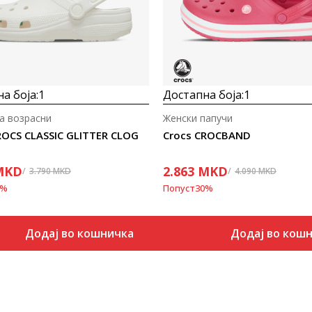
а боја:
1
Достапна боја:
1
а возрасни
Женски папучи
ROCS CLASSIC GLITTER CLOG
Crocs CROCBAND
MKD
2.863
MKD
3.790
MKD
4.090
MKD
%
Попуст
30
%
Додај во кошничка
Додај во кош