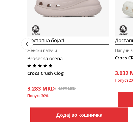
Достапна боја:
1
Достапн
Женски папучи
Папучи з
Crocs C
Prosecna ocena
:
3.032
Crocs Crush Clog
Попуст
20
3.283
MKD
4.690
MKD
Попуст
30
%
Додај во кошничка