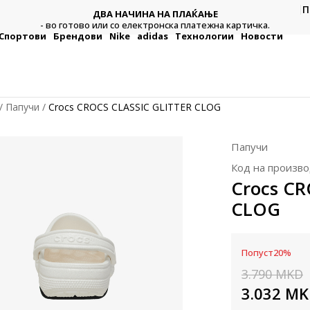
П
ДВА НАЧИНА НА ПЛАЌАЊЕ
тежна
Плат
- во готово или со електронска платежна картичка.
Спортови
Брендови
Nike
adidas
Технологии
Новости
Папучи
Crocs CROCS CLASSIC GLITTER CLOG
Папучи
Код на произво
Crocs CR
CLOG
Попуст
20
%
3.790
MKD
3.032
MK