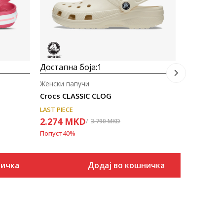
Попуст
20
%
Достапна боја:
1
Женски папучи
Crocs CLASSIC CLOG
LAST PIECE
2.274
MKD
3.790
MKD
Попуст
40
%
ничка
Додај во кошничка