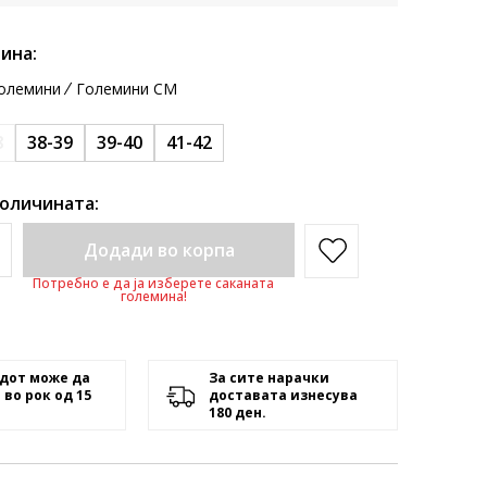
ина:
олемини
Големини CM
8
38-39
39-40
41-42
количината:
Додади во корпа
Потребно е да ја изберете саканата
големина!
дот може да
За сите нарачки
 во рок од 15
доставата изнесува
180 ден.