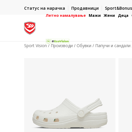
ИСПОРАКА ВО РОК ОД 5 РАБОТНИ ДЕНА
Статус на нарачка
Продавници
Sport&Bonus
-222
- на сите нарачки во готово или со електронска пла
картичка
Летно намалување
Мажи
Жени
Деца
Sport Vision
Производи
Обувки
Папучи и сандали