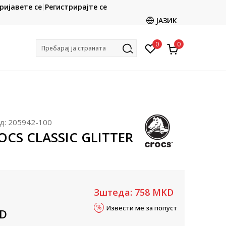
CLICK & COLLECT
ријавете се
Регистрирајте се
ете со картичка online и подигнете во продавницата
ЈАЗИК
по ваш избор
0
0
Пребарај ја страната
д:
205942-100
OCS CLASSIC GLITTER
Зштеда:
758
MKD
Извести ме за попуст
D