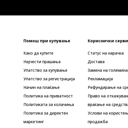
Помош при купување
Кориснички серви
Како да купите
Статус на нарачка
Најчести прашања
Достава
Упатство за купување
Замена на големина
Упатство за регистрација
Рекламациja
Начин на плаќање
Рефундирање на ср
Политика на приватност
Право на откажува
Политиката за колачиња
враќање на средств
Политика за директен
Услови на користењ
маркетинг
продажба