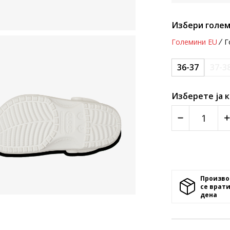
Избери голем
Големини EU
Г
36-37
37-3
Изберете ја 
Произво
се врати
денa