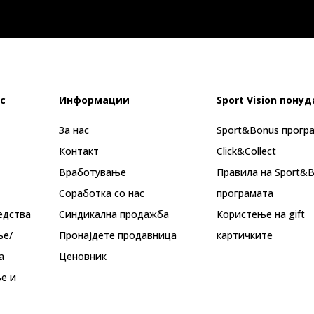
с
Информации
Sport Vision понуд
За нас
Sport&Bonus прогр
Контакт
Click&Collect
Вработување
Правила на Sport&
Соработка со нас
програмата
едства
Синдикална продажба
Користење на gift
ње/
Пронајдете продавница
картичките
а
Ценовник
е и