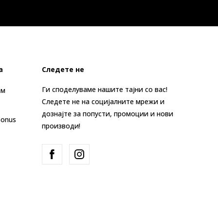
а
Следете не
Ги споделуваме нашите тајни со вас!
ам
Следете не на социјалните мрежи и
дознајте за попусти, промоции и нови
Bonus
производи!