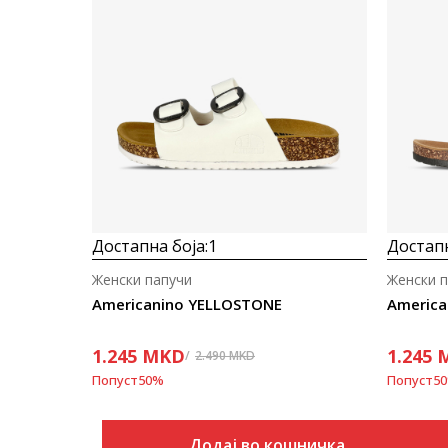
Достапна боја:
1
Достапн
Женски папучи
Женски 
Americanino YELLOSTONE
America
1.245
MKD
1.245
2.490
MKD
Попуст
50
%
Попуст
50
Додај во кошничка