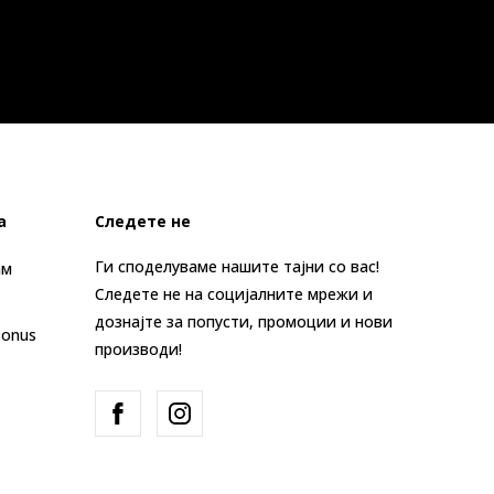
а
Следете не
Ги споделуваме нашите тајни со вас!
ам
Следете не на социјалните мрежи и
дознајте за попусти, промоции и нови
Bonus
производи!