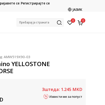
CLICK & COLLECT
ријавете се
Регистрирајте се
ете со картичка online и подигнете во продавницата
ЈАЗИК
по ваш избор
0
0
Пребарај ја страната
д:
AMW519X90-03
nino YELLOSTONE
ORSE
Зштеда:
1.245
MKD
Извести ме за попуст
D