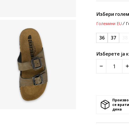
Избери голем
Големини EU
Г
36
37
38
Изберете ја 
Произво
се врати
денa