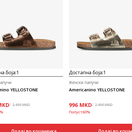
а боја:
1
Достапна боја:
1
папучи
Женски папучи
nino YELLOSTONE
Americanino YELLOSTONE
MKD
996
MKD
2.490
MKD
2.490
MKD
%
Попуст
60
%
Додај во кошничка
Додај во кош