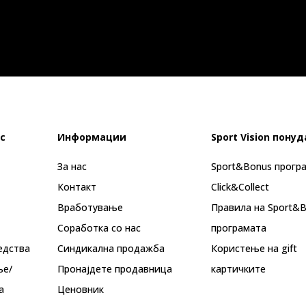
с
Информации
Sport Vision понуд
За нас
Sport&Bonus прогр
Контакт
Click&Collect
Вработување
Правила на Sport&
Соработка со нас
програмата
едства
Синдикална продажба
Користење на gift
ње/
Пронајдете продавница
картичките
а
Ценовник