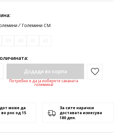
ина:
олемини
Големини CM
39
40
41
42
количината:
Додади во корпа
Потребно е да ја изберете саканата
големина!
дот може да
За сите нарачки
 во рок од 15
доставата изнесува
180 ден.