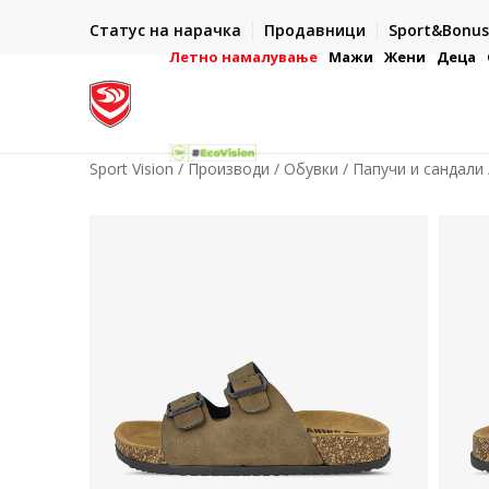
ИСПОРАКА ВО РОК ОД 5 РАБОТНИ ДЕНА
Статус на нарачка
Продавници
Sport&Bonus
-222
- на сите нарачки во готово или со електронска пла
картичка
Летно намалување
Мажи
Жени
Деца
Sport Vision
Производи
Обувки
Папучи и сандали