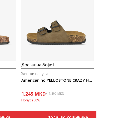
Достапна боја:
1
Женски папучи
Americanino YELLOSTONE CRAZY HORSE
1.245
MKD
2.490
MKD
Попуст
50
%
ничка
Додај во кошничка