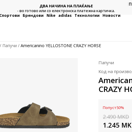
П
ДВА НАЧИНА НА ПЛАЌАЊЕ
тежна
Плат
- во готово или со електронска платежна картичка.
Спортови
Брендови
Nike
adidas
Технологии
Новости
Папучи
Americanino YELLOSTONE CRAZY HORSE
Папучи
Код на произво
America
CRAZY H
Попуст
50
%
2.490
MKD
1.245
MK