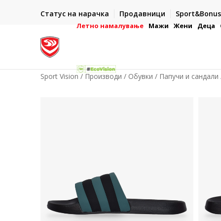
ИСПОРАКА ВО РОК ОД 5 РАБОТНИ ДЕНА
Статус на нарачка
Продавници
Sport&Bonus
-222
- на сите нарачки во готово или со електронска пла
картичка
Летно намалување
Мажи
Жени
Деца
Sport Vision
Производи
Обувки
Папучи и сандали