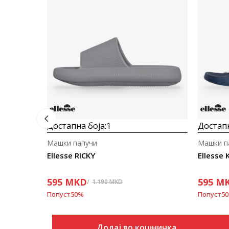
Достапна боја:
1
Достапн
Машки папучи
Машки п
Ellesse RICKY
Ellesse 
595
MKD
595
M
1.190
MKD
Попуст
50
%
Попуст
50
Додај во кошничка