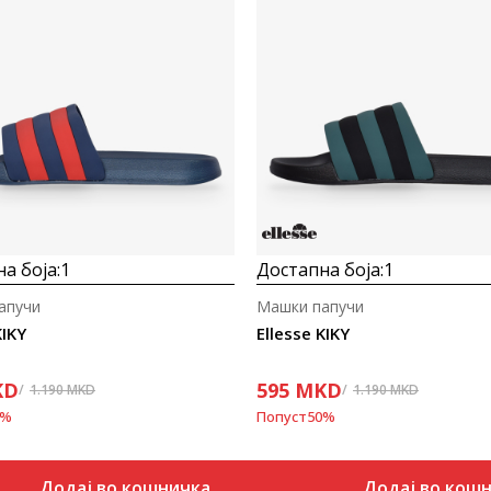
а боја:
1
Достапна боја:
1
апучи
Машки папучи
KIKY
Ellesse KIKY
KD
595
MKD
1.190
MKD
1.190
MKD
%
Попуст
50
%
Додај во кошничка
Додај во кош