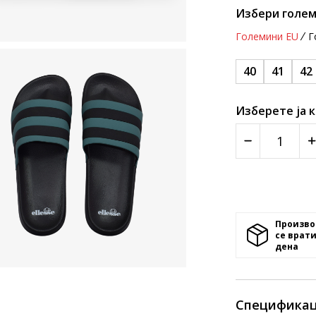
Избери голем
Големини EU
Г
40
41
42
Изберете ја 
Произво
се врати
денa
Спецификац