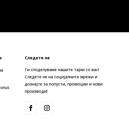
а
Следете не
Ги споделуваме нашите тајни со вас!
ам
Следете не на социјалните мрежи и
дознајте за попусти, промоции и нови
Bonus
производи!