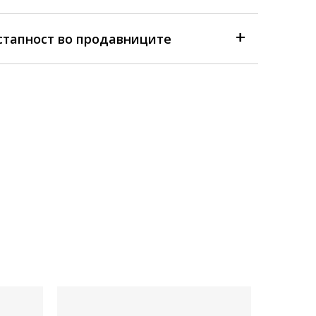
стапност во продавниците
Достапна