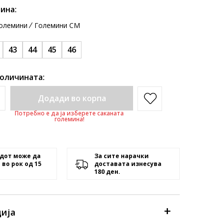
ина:
олемини
Големини CM
43
44
45
46
количината:
Додади во корпа
Потребно е да ја изберете саканата
големина!
дот може да
За сите нарачки
 во рок од 15
доставата изнесува
180 ден.
ија