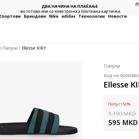
П
ДВА НАЧИНА НА ПЛАЌАЊЕ
тежна
Плат
- во готово или со електронска платежна картичка.
Спортови
Брендови
Nike
adidas
Технологии
Новости
Папучи
Ellesse KIKY
Папучи
Код на произво
Ellesse K
Попуст
50
%
1.190
MKD
595
MKD