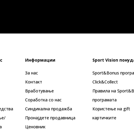
с
Информации
Sport Vision понуд
За нас
Sport&Bonus прогр
Контакт
Click&Collect
Вработување
Правила на Sport&
Соработка со нас
програмата
едства
Синдикална продажба
Користење на gift
ње/
Пронајдете продавница
картичките
а
Ценовник