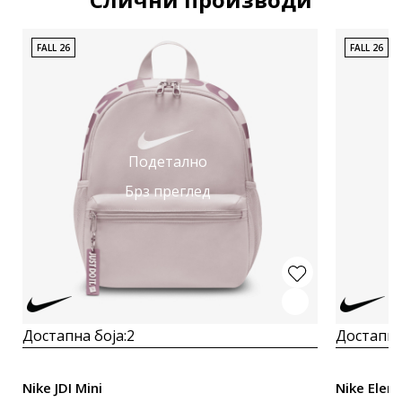
FALL 26
FALL 26
Подетално
Брз преглед
Достапна боја:
2
Достапна
Nike JDI Mini
Nike Elem