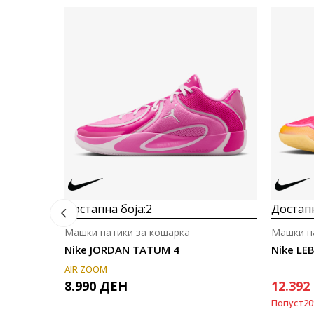
Достапна боја:
2
Достапн
Машки патики за кошарка
Машки п
Nike JORDAN TATUM 4
Nike LEB
AIR ZOOM
8.990
ДЕН
12.392
Попуст
20