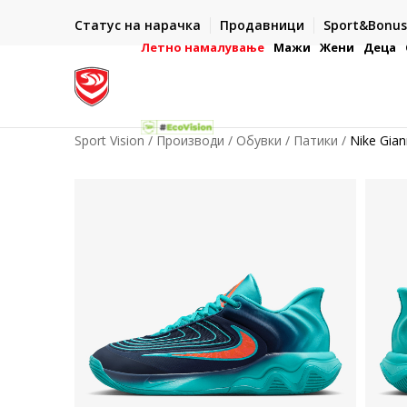
ИСПОРАКА ВО РОК ОД 5 РАБОТНИ ДЕНА
Статус на нарачка
Продавници
Sport&Bonus
-222
- на сите нарачки во готово или со електронска пла
картичка
Летно намалување
Мажи
Жени
Деца
Sport Vision
Производи
Обувки
Патики
Nike Gian