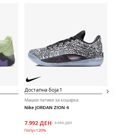
Достапна
Машки пат
Nike Gian
4.333
M
Попуст
30
%
Достапна боја:
1
Машки патики за кошарка
Nike JORDAN ZION 4
7.992
ДЕН
9.990
ДЕН
Попуст
20
%