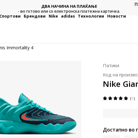
П
ДВА НАЧИНА НА ПЛАЌАЊЕ
тежна
Плат
- во готово или со електронска платежна картичка.
Спортови
Брендови
Nike
adidas
Технологии
Новости
nis Immortality 4
Патики
Код на произво
Nike Gia
1
Достапно во 