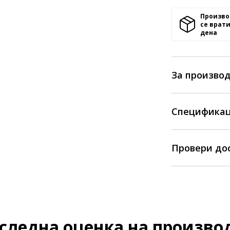
Произво
се врати
денa
За произво
Спецификац
Провери до
следна оценка на произво