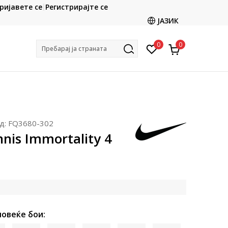
CLICK & COLLECT
ријавете се
Регистрирајте се
ете со картичка online и подигнете во продавницата
ЈАЗИК
по ваш избор
0
0
Пребарај ја страната
д:
FQ3680-302
nnis Immortality 4
повеќе бои: