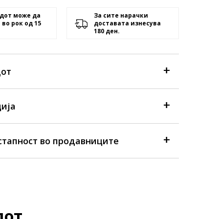
дот може да
За сите нарачки
 во рок од 15
доставата изнесува
180 ден.
дот
ија
стапност во продавниците
дот