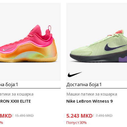
а боја:
1
Достапна боја:
1
атики за кошарка
Машки патики за кошарка
RON XXIII ELITE
Nike LeBron Witness 9
MKD
5.243
MKD
15.490
MKD
7.490
MKD
%
Попуст
30
%