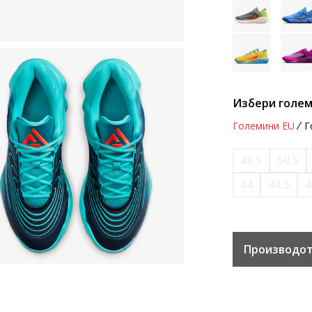
Избери голем
Големини EU
Г
49.5
50.5
44
44.5
4
Производот