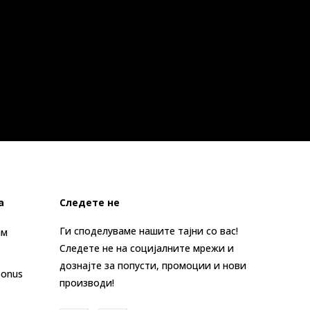
а
Следете не
Ги споделуваме нашите тајни со вас!
ам
Следете не на социјалните мрежи и
дознајте за попусти, промоции и нови
Bonus
производи!