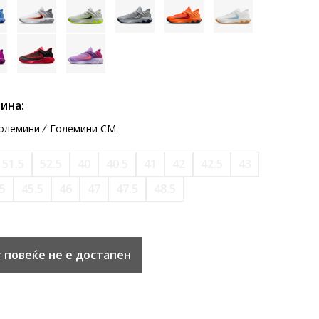
ина:
олемини
Големини CM
51.5
52.5
40
40.5
41
42
42.5
43
5
45.5
46
47
47.5
48.5
 повеќе не е достапен