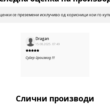
енки се преземени исклучиво од корисници кои го куп
Dragan
15.08.2025. 07:49
Супер производ !!!
Слични производи