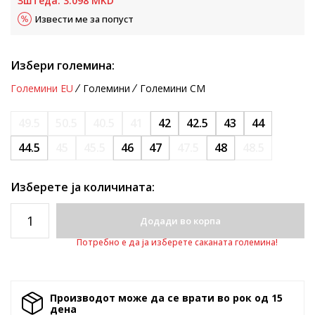
Зштеда:
3.098
MKD
Извести ме за попуст
Избери големина:
Големини EU
Големини
Големини CM
49.5
50.5
40.5
41
42
42.5
43
44
44.5
45
45.5
46
47
47.5
48
48.5
Изберете ја количината:
Додади во корпа
Потребно е да ја изберете саканата големина!
Производот може да се врати во рок од 15
денa