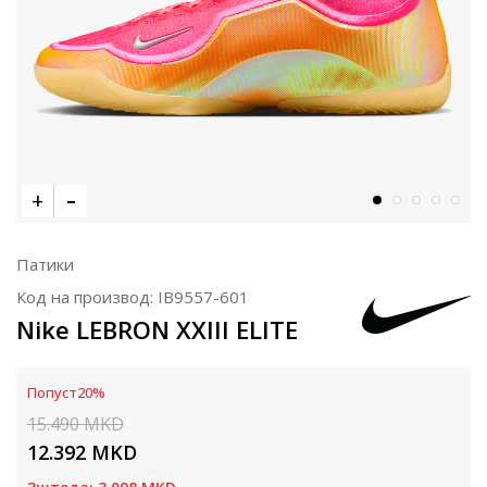
Патики
Код на производ:
IB9557-601
Nike LEBRON XXIII ELITE
Попуст
20
%
15.490
MKD
12.392
MKD