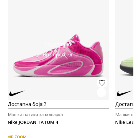
Подетално
Брз преглед
Достапна боја:
2
Достапна
Машки патики за кошарка
Машки пат
Nike JORDAN TATUM 4
Nike LeBr
AIR ZOOM