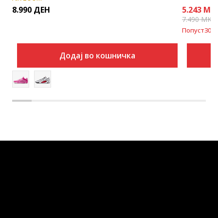
8.990
ДЕН
5.243
MK
7.490
MKD
Попуст
30
%
Додај во кошничка