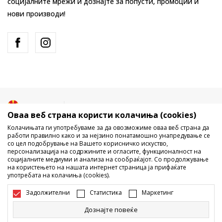
социјалните мрежи и дознајте за попусти, промоции и
нови производи!
Македонија
Промена
Оваа веб страна користи колачиња (cookies)
Колачињата ги употребуваме за да овозможиме оваа веб страна да
работи правилно како и за нејзино понатамошно унапредување се
со цел подобрување на Вашето корисничко искуство,
персонализација на содржините и огласите, функционалност на
социјалните медиуми и анализа на сообраќајот. Со продолжување
на користењето на нашата интернет страница ја прифаќате
употребата на колачиња (cookies).
Не е дозволено превземање или користење на содржината од
интернет страните на Sport Vision, делумно или целосно a се
Задолжителни
Статистика
Маркетинг
однесува на логоа, трговски марки, комерцијални содржини, ниту
истите да се отстапуваат на трети лица, јавно да се објавуваат или да
Дознајте повеќе
се користат за било какви цели, без писмена согласност од БДС.МК
ДООЕЛ.