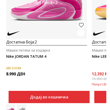
Брз преглед
Достапна боја:
2
Достапна
Машки патики за кошарка
Машки пат
Nike JORDAN TATUM 4
Nike LEBRO
AIR ZOOM
8.990
ДЕН
12.392
M
15.490
MK
Попуст
20
%
Додај во кошничка