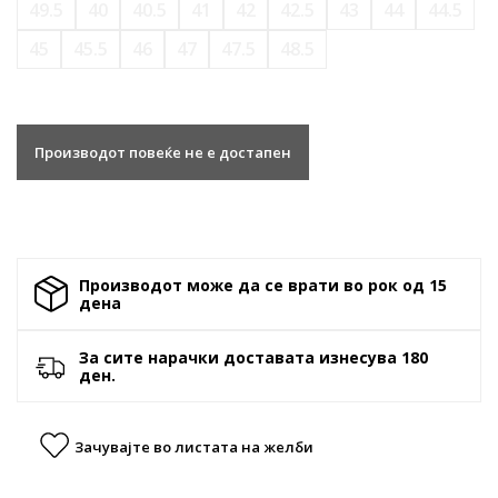
49.5
40
40.5
41
42
42.5
43
44
44.5
45
45.5
46
47
47.5
48.5
Производот повеќе не е достапен
Производот може да се врати во рок од 15
денa
За сите нарачки доставата изнесува 180
ден.
Зачувајте во листата на желби