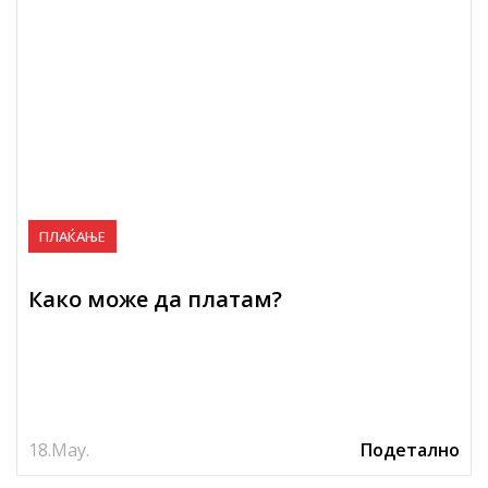
ПЛАЌАЊЕ
Како може да платам?
18.
May.
Подетално