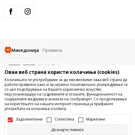
Македонија
Промена
Оваа веб страна користи колачиња (cookies)
Колачињата ги употребуваме за да овозможиме оваа веб страна да
работи правилно како и за нејзино понатамошно унапредување се
со цел подобрување на Вашето корисничко искуство,
Не е дозволено превземање или користење на содржината од
персонализација на содржините и огласите, функционалност на
социјалните медиуми и анализа на сообраќајот. Со продолжување
интернет страните на Sport Vision, делумно или целосно a се
на користењето на нашата интернет страница ја прифаќате
однесува на логоа, трговски марки, комерцијални содржини, ниту
употребата на колачиња (cookies).
истите да се отстапуваат на трети лица, јавно да се објавуваат или да
се користат за било какви цели, без писмена согласност од БДС.МК
Задолжителни
Статистика
Маркетинг
ДООЕЛ.
Настојуваме да бидеме што попрецизни во описот на производот,
Дознајте повеќе
фотографијата и самата цена, но не можеме да гарантираме дака
сите информации се комплетни и без грешка. Сите прикажани