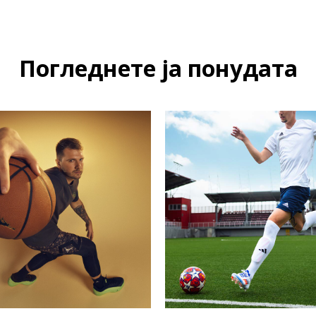
Погледнете ја понудата