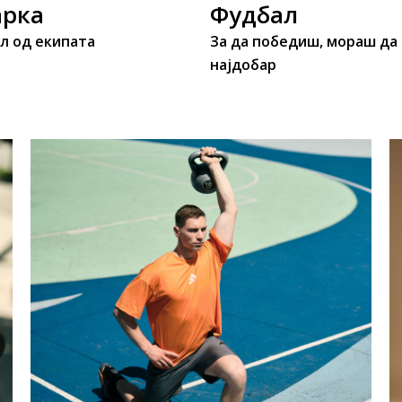
рка
Фудбал
л од екипата
За да победиш, мораш да
најдобар