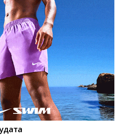
нудата