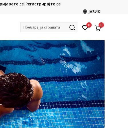
ријавете се
Регистрирајте се
Ценовник
Кон
ЈАЗИК
0
0
Пребарај ја страната