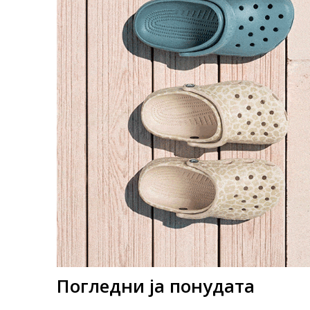
Погледни ја понудата