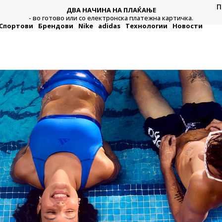
CLICK & COLLECT
П
Платете со картичка online и подигнете во продавницата
а.
по ваш избор
Спортови
Брендови
Nike
adidas
Технологии
Новости