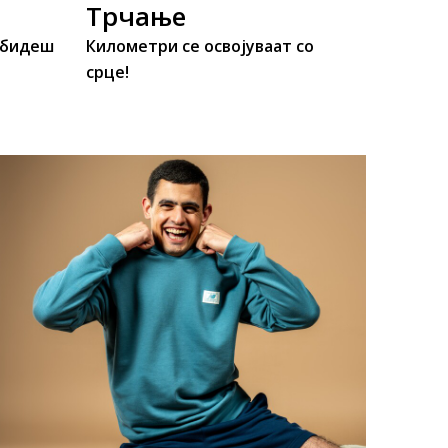
Трчање
 бидеш
Километри се освојуваат со
срце!