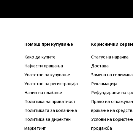
Помош при купување
Кориснички серви
Како да купите
Статус на нарачка
Најчести прашања
Достава
Упатство за купување
Замена на големина
Упатство за регистрација
Рекламациja
Начин на плаќање
Рефундирање на ср
Политика на приватност
Право на откажува
Политиката за колачиња
враќање на средств
Политика за директен
Услови на користењ
маркетинг
продажба