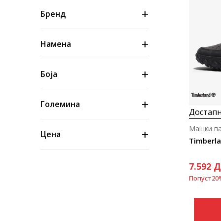
Бренд
Намена
Боја
Големина
Достапн
Машки п
Цена
Timberla
7.592
Д
Попуст
20