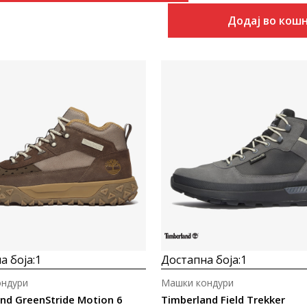
Додај во кош
Uporedi
Uporedi
а боја:
1
Достапна боја:
1
ондури
Машки кондури
nd GreenStride Motion 6
Timberland Field Trekker