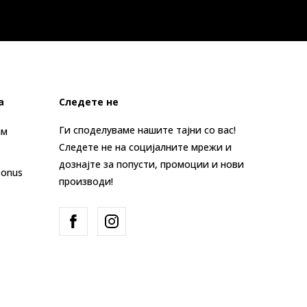
а
Следете не
Ги споделуваме нашите тајни со вас!
ам
Следете не на социјалните мрежи и
дознајте за попусти, промоции и нови
Bonus
производи!