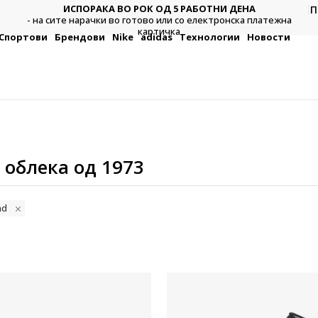
П
ДВА НАЧИНА НА ПЛАЌАЊЕ
тежна
Плат
- во готово или со електронска платежна картичка.
Спортови
Брендови
Nike
adidas
Технологии
Новости
 облека од 1973
nd