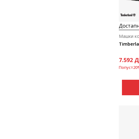
Достапн
Машки к
Timberla
7.592
Д
Попуст
20