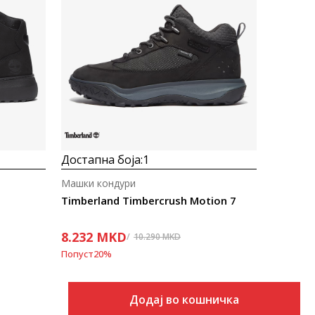
Uporedi
Достапна боја:
1
Машки кондури
Timberland Timbercrush Motion 7
8.232
MKD
10.290
MKD
Попуст
20
%
Додај во кошничка