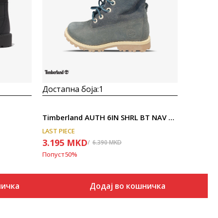
Uporedi
Достапна боја:
1
Timberland AUTH 6IN SHRL BT NAV BLUE
LAST PIECE
3.195
MKD
6.390
MKD
Попуст
50
%
ничка
Додај во кошничка