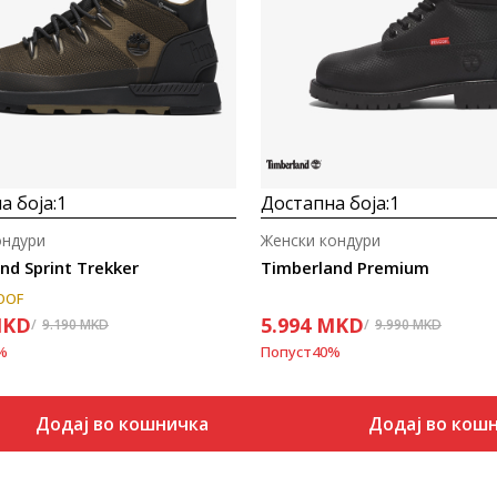
Uporedi
Uporedi
а боја:
1
Достапна боја:
1
ондури
Женски кондури
nd Sprint Trekker
Timberland Premium
OOF
KD
5.994
MKD
9.190
MKD
9.990
MKD
%
Попуст
40
%
Додај во кошничка
Додај во кош