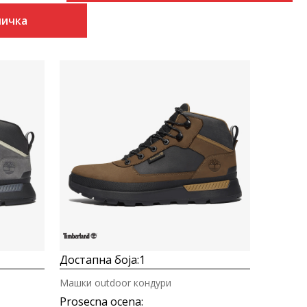
ничка
Uporedi
Достапна боја:
1
Машки outdoor кондури
Prosecna ocena
: