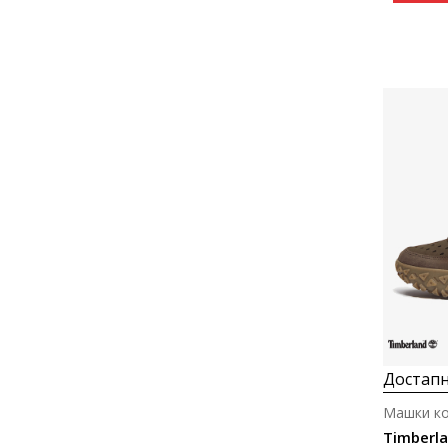
Достапн
Машки к
Timberla