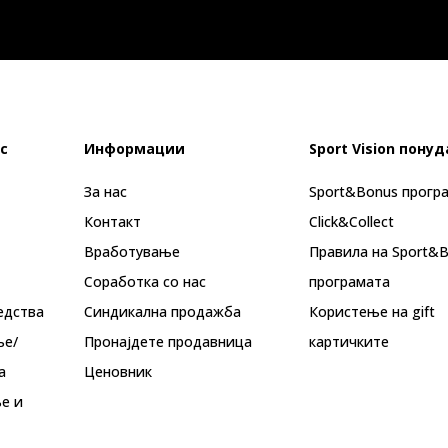
с
Информации
Sport Vision понуд
За нас
Sport&Bonus прогр
Контакт
Click&Collect
Вработување
Правила на Sport&
Соработка со нас
програмата
едства
Синдикална продажба
Користење на gift
ње/
Пронајдете продавница
картичките
а
Ценовник
е и