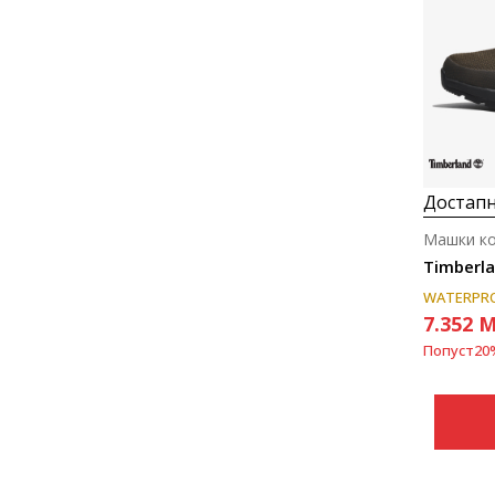
Достапн
Машки к
Timberla
WATERPR
7.352
M
Попуст
20