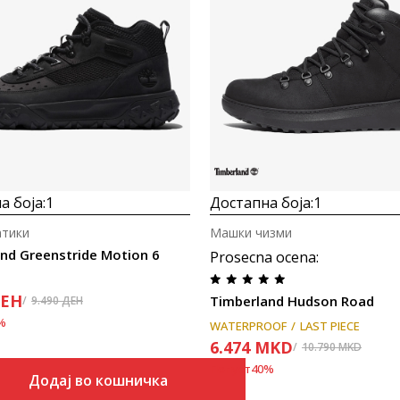
Uporedi
Uporedi
а боја:
1
Достапна боја:
1
атики
Машки чизми
nd Greenstride Motion 6
Prosecna ocena
:
ЕН
Timberland Hudson Road
9.490
ДЕН
%
WATERPROOF
LAST PIECE
6.474
MKD
10.790
MKD
Попуст
40
%
Додај во кошничка