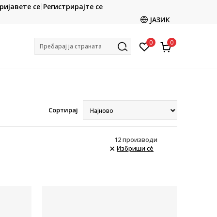
CLICK & COLLECT
ријавете се
Регистрирајте се
ете со картичка online и подигнете во продавницата
ЈАЗИК
по ваш избор
0
0
Пребарај ја страната
Сортирај
12
производи
Избриши сè