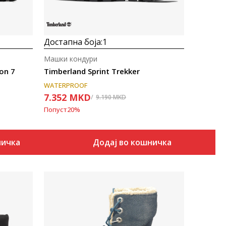
Достапна боја:
1
Машки кондури
on 7
Timberland Sprint Trekker
WATERPROOF
7.352
MKD
9.190
MKD
Попуст
20
%
ничка
Додај во кошничка