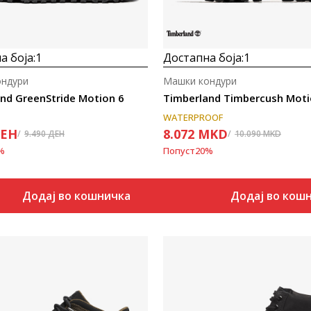
а боја:
1
Достапна боја:
1
ондури
Машки кондури
nd GreenStride Motion 6
Timberland Timbercush Moti
WATERPROOF
ЕН
8.072
MKD
9.490
ДЕН
10.090
MKD
%
Попуст
20
%
Додај во кошничка
Додај во кош