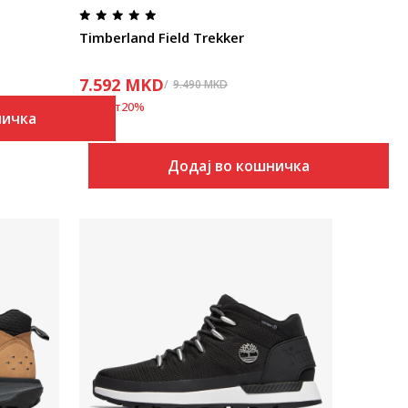
Timberland Field Trekker
7.592
MKD
9.490
MKD
Попуст
20
%
ничка
Додај во кошничка
Uporedi