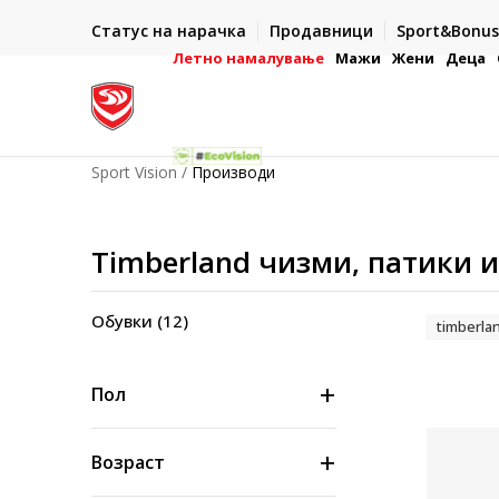
ИСПОРАКА ВО РОК ОД 5 РАБОТНИ ДЕНА
Статус на нарачка
Продавници
Sport&Bonus
-222
- на сите нарачки во готово или со електронска пла
картичка
Летно намалување
Мажи
Жени
Деца
Sport Vision
Производи
Timberland чизми, патики и
Обувки
(12)
timberla
Пол
Возраст