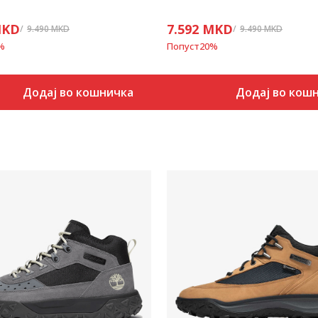
KD
7.592
MKD
9.490
MKD
9.490
MKD
%
Попуст
20
%
Додај во кошничка
Додај во кош
Uporedi
Uporedi