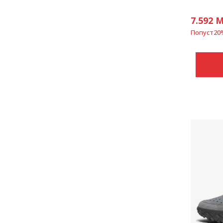
7.592
M
Попуст
20