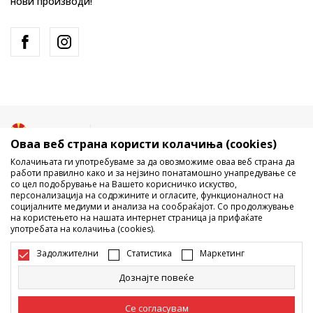
нови производи!
Македонија
Промена
Оваа веб страна користи колачиња (cookies)
Колачињата ги употребуваме за да овозможиме оваа веб страна да
работи правилно како и за нејзино понатамошно унапредување се
со цел подобрување на Вашето корисничко искуство,
персонализација на содржините и огласите, функционалност на
социјалните медиуми и анализа на сообраќајот. Со продолжување
на користењето на нашата интернет страница ја прифаќате
употребата на колачиња (cookies).
Не е дозволено превземање или користење на содржината од
интернет страните на Sport Vision, делумно или целосно a се
Задолжителни
Статистика
Маркетинг
однесува на логоа, трговски марки, комерцијални содржини, ниту
истите да се отстапуваат на трети лица, јавно да се објавуваат или да
Дознајте повеќе
се користат за било какви цели, без писмена согласност од БДС.МК
ДООЕЛ.
Настојуваме да бидеме што попрецизни во описот на производот,
Се согласувам