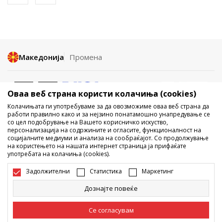
Македонија
Промена
Оваа веб страна користи колачиња (cookies)
Колачињата ги употребуваме за да овозможиме оваа веб страна да
работи правилно како и за нејзино понатамошно унапредување се
со цел подобрување на Вашето корисничко искуство,
Не е дозволено превземање или користење на содржината од
персонализација на содржините и огласите, функционалност на
социјалните медиуми и анализа на сообраќајот. Со продолжување
интернет страните на Sport Vision, делумно или целосно a се
на користењето на нашата интернет страница ја прифаќате
однесува на логоа, трговски марки, комерцијални содржини, ниту
употребата на колачиња (cookies).
истите да се отстапуваат на трети лица, јавно да се објавуваат или да
се користат за било какви цели, без писмена согласност од БДС.МК
Задолжителни
Статистика
Маркетинг
ДООЕЛ.
Настојуваме да бидеме што попрецизни во описот на производот,
Дознајте повеќе
фотографијата и самата цена, но не можеме да гарантираме дака
сите информации се комплетни и без грешка. Сите прикажани
производи на сајтот се дел од нашата понуда, но не се подразбира
Се согласувам
дека мораат да се достапни во секој момент. Достапноста на