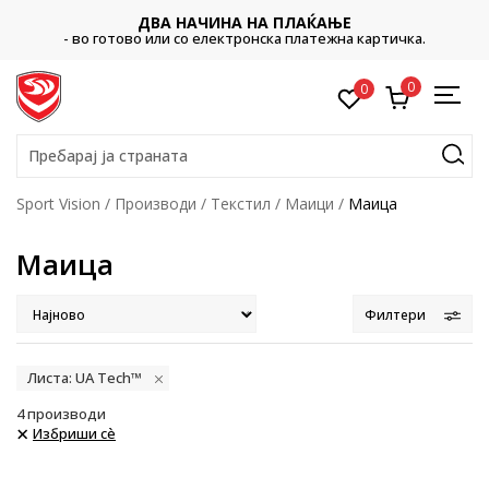
ДВА НАЧИНА НА ПЛАЌАЊЕ
- во готово или со електронска платежна картичка.
0
0
Пребарај ја страната
Sport Vision
Производи
Текстил
Маици
Маица
Маица
Филтери
Листа: UA Tech™
4
производи
Избриши сè