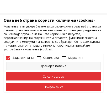
Оваа веб страна користи колачиња (cookies)
Македонија
Промена
Колачињата ги употребуваме за да овозможиме оваа веб страна да
работи правилно како и за нејзино понатамошно унапредување се
со цел подобрување на Вашето корисничко искуство,
персонализација на содржините и огласите, функционалност на
социјалните медиуми и анализа на сообраќајот. Со продолжување
на користењето на нашата интернет страница ја прифаќате
употребата на колачиња (cookies).
Не е дозволено превземање или користење на содржината од
Задолжителни
Статистика
Маркетинг
интернет страните на Sport Vision, делумно или целосно a се
однесува на логоа, трговски марки, комерцијални содржини, ниту
Дознајте повеќе
истите да се отстапуваат на трети лица, јавно да се објавуваат или да
се користат за било какви цели, без писмена согласност од БДС.МК
Се согласувам
ДООЕЛ.
Настојуваме да бидеме што попрецизни во описот на производот,
фотографијата и самата цена, но не можеме да гарантираме дака
Прифаќам се
сите информации се комплетни и без грешка. Сите прикажани
производи на сајтот се дел од нашата понуда, но не се подразбира
дека мораат да се достапни во секој момент. Достапноста на
Задолжителни
Задолжителните колачиња ја прават страницата
производите може да ја проверите и на телефонскиот број 02 3055
употреблива, односно овозможуваат основни
функции, како што се навигација на страницата
222.
Статистика