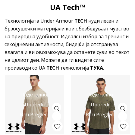
UA Tech™
Технологијата Under Armour
TECH
нуди лесен и
брзосушечки материјали кои обезбедуваат чувство
на природна удобност. Идеален избор за тренинг и
секојдневни активности, бидејќи ја отстранува
влагата и ви овозможува да останете суви во текот
на целиот ден. Можете да ги видите сите
производи со UA
TECH
технологија
ТУКА
.
Подетално
Подетално
Uporedi
Uporedi
Brzi Pregled
Brzi Pregled