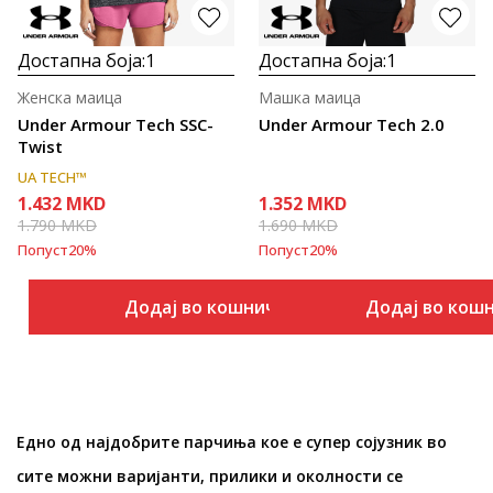
Достапна боја:
1
Достапна боја:
1
Женска маица
Машка маица
Under Armour Tech SSC-
Under Armour Tech 2.0
Twist
UA TECH™
1.432
MKD
1.352
MKD
1.790
MKD
1.690
MKD
Попуст
20
%
Попуст
20
%
Додај во кошничка
Додај во кош
Едно од најдобрите парчиња кое е супер сојузник во
сите можни варијанти, прилики и околности се