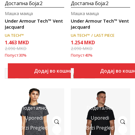
Достапна боја:
2
Достапна боја:
2
Машка маица
Машка маица
Under Armour Tech™ Vent
Under Armour Tech™ Vent
Jacquard
Jacquard
UA TECH™
UA TECH™
LAST PIECE
1.463
MKD
1.254
MKD
2.090
MKD
2.090
MKD
Попуст
30
%
Попуст
40
%
Додај во кошничка
Додај во кош
Подетално
Подетално
Uporedi
Uporedi
Brzi Pregled
Brzi Pregled