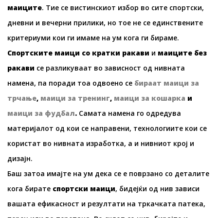
маиците
. Тие се вистинскиот избор во сите спортски,
дневни и вечерни прилики, но тое не се единствените
критериуми кои ги имаме на ум кога ги бираме.
Спортските маици со кратки ракави
и
маиците без
ракави
се разликуваат во зависност од нивната
намена, па поради тоа одвоено се
бираат маици за
трчање
,
маици за тренинг
,
маици за кошарка
и
маици за фудбал
.
Самата намена го одредува
материјалот од кои се направени, технологиите кои се
користат во нивната изработка, а и нивниот крој и
дизајн.
Баш затоа имајте на ум дека се е поврзано со деталите
кога бирате
спортски маици
, бидејќи од нив зависи
вашата ефикасност и резултати на тркачката патека,