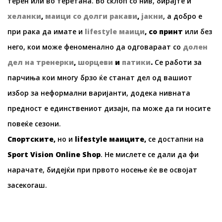
терен или во теретана. Во склоп со нив, бирајте и
хеланки
,
маици со долги ракави
,
јакни
, а добро е
при рака да имате и
lifestyle
маици
, со принт
или без
него, кои може феноменално да одговараат со
долен
дел на тренерки
,
шорцеви
и
патики
.
Се работи за
парчиња кои многу брзо ќе станат дел од вашиот
избор за неформални варијанти, додека нивната
предност е единствениот дизајн, па може да ги носите
повеќе сезони.
Спортските,
но и
lifestyle
маиците,
се достапни на
Sport Vision Online Shop
. Не мислете се дали да фи
нарачате, бидејќи при првото носење ќе ве освојат
засекогаш.