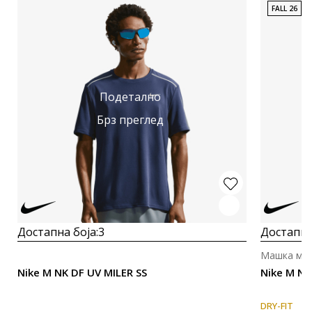
FALL 26
Подетално
Брз преглед
Достапна боја:
3
Достапна
Машка маи
Nike M NK DF UV MILER SS
Nike M NK
DRY-FIT