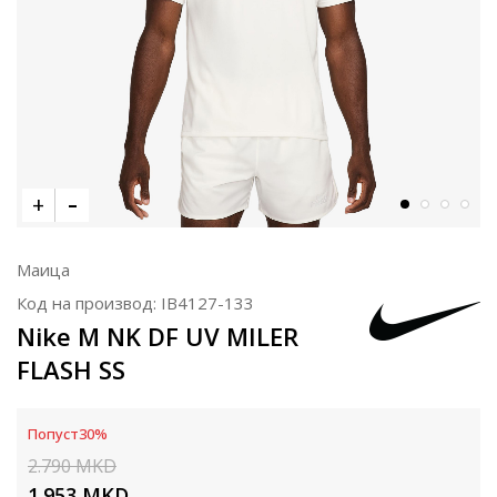
Маица
Код на производ:
IB4127-133
Nike M NK DF UV MILER
FLASH SS
Попуст
30
%
2.790
MKD
1.953
MKD