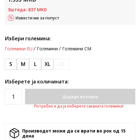
Зштеда:
837
MKD
Извести ме за попуст
Избери големина:
Големини EU
Големини
Големини CM
S
M
L
XL
2XL
Изберете ја количината:
Додади во корпа
Потребно е да ја изберете саканата големина!
Производот може да се врати во рок од 15
денa