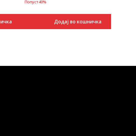
Попуст
40
%
ничка
Додај во кошничка