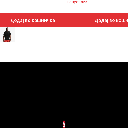
Попуст
30
%
Додај во кошничка
Додај во кош