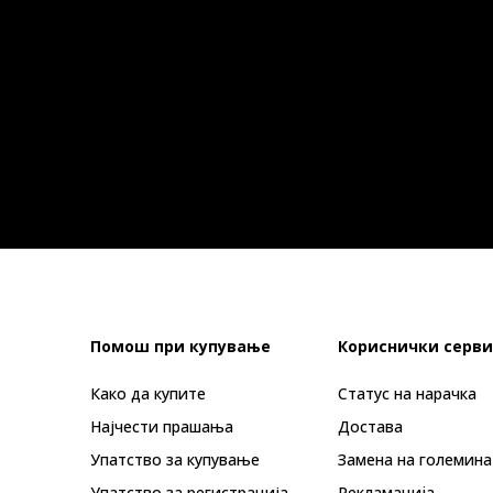
Помош при купување
Кориснички серви
Како да купите
Статус на нарачка
Најчести прашања
Достава
Упатство за купување
Замена на големина
Упатство за регистрација
Рекламациja