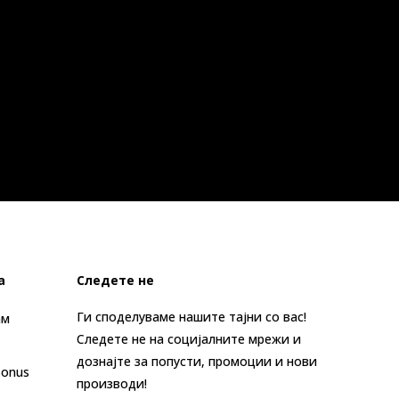
а
Следете не
Ги споделуваме нашите тајни со вас!
ам
Следете не на социјалните мрежи и
дознајте за попусти, промоции и нови
Bonus
производи!