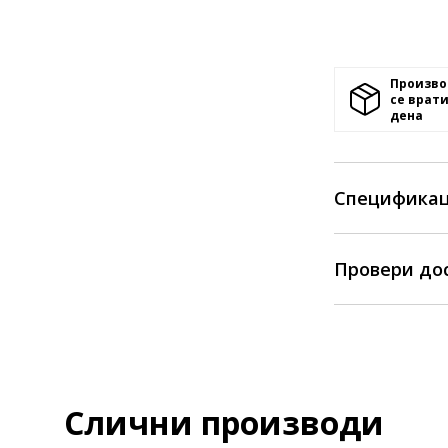
Произво
се врати
денa
Спецификац
Провери до
Слични производи