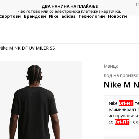
П
ДВА НАЧИНА НА ПЛАЌАЊЕ
тежна
Плат
- во готово или со електронска платежна картичка.
Спортови
Брендови
Nike
adidas
Технологии
Новости
Nike M NK DF UV MILER SS
Маица
Код на произво
Nike M N
Nike
Dri-FIT
те
елиминираат 
испарување и 
со
Dri-FIT
тех