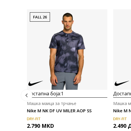
FALL 26
Достапна боја:
1
Достапн
Машка маица за трчање
Машка м
Nike M NK DF UV MILER AOP SS
Nike M 
DRY-FIT
DRY-FIT
2.790
MKD
2.490