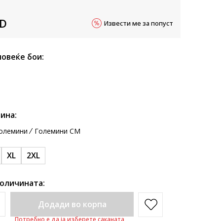
D
Извести ме за попуст
повеќе бои:
ина:
олемини
Големини CM
XL
2XL
количината:
Додади во корпа
Потребно е да ја изберете саканата