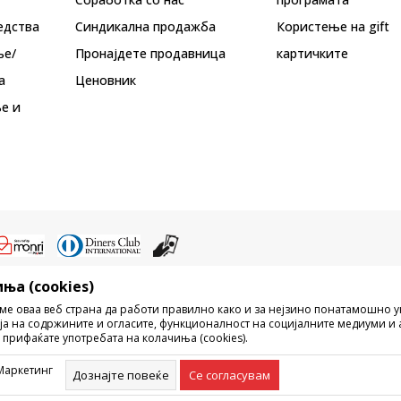
едства
Синдикална продажба
Користење на gift
ње/
Пронајдете продавница
картичките
а
Ценовник
е и
ња (cookies)
ристење на содржината од интернет страните на Sport Vision, делумно ил
ме оваа веб страна да работи правилно како и за нејзино понатамошно 
ни, ниту истите да се отстапуваат на трети лица, јавно да се објавуваат ил
ја на содржините и огласите, функционалност на социјалните медиуми и 
без писмена согласност од БДС.МК ДООЕЛ.
 прифаќате употребата на колачиња (cookies).
рецизни во описот на производот, фотографијата и самата цена, но не м
ешка. Сите прикажани производи на сајтот се дел од нашата понуда, но н
Маркетинг
омент. Достапноста на производите може да ја проверите и на телефонски
Дознајте повеќе
Се согласувам
©2026
www.sportvision.mk
, Изработка
NB SOFT
. Сите права задржани.