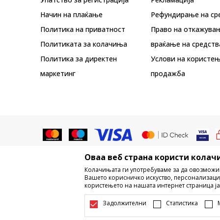
Начин на плаќање
Рефундирање на ср
Политика на приватност
Право на откажува
Политиката за колачиња
враќање на средств
Политика за директен
Услови на користењ
маркетинг
продажба
Оваа веб страна користи колачи
Не е дозволено превземање или ко
Колачињата ги употребуваме за да овозможи
трговски марки, комерцијални содржи
Вашето корисничко искуство, персонализаци
користењето на нашата интернет страница ја
Настојуваме да бидеме што поп
информации се комплетни и без гр
Задолжителни
Статистика
достапни во секој м