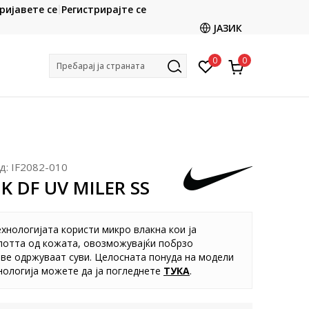
CLICK & COLLECT
ријавете се
Регистрирајте се
ете со картичка online и подигнете во продавницата
ЈАЗИК
по ваш избор
0
0
Пребарај ја страната
д:
IF2082-010
K DF UV MILER SS
хнологијата користи микро влакна кои ја
потта од кожата, овозможувајќи побрзо
ве одржуваат суви. Целосната понуда на модели
нологија можете да ја погледнете
ТУКА
.