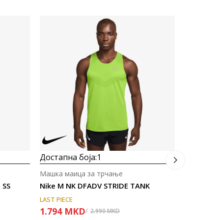
Достапна
Машка ма
Nike M N
2.303
M
Попуст
30
%
Достапна боја:
1
Машка маица за трчање
 SS
Nike M NK DFADV STRIDE TANK
LAST PIECE
1.794
MKD
2.990
MKD