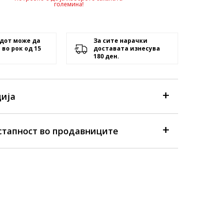
големина!
дот може да
За сите нарачки
 во рок од 15
доставата изнесува
180 ден.
ија
стапност во продавниците