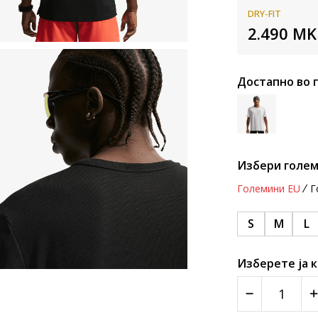
DRY-FIT
2.490
MK
Достапно во 
Избери голем
Големини EU
Г
S
M
L
Изберете ја 