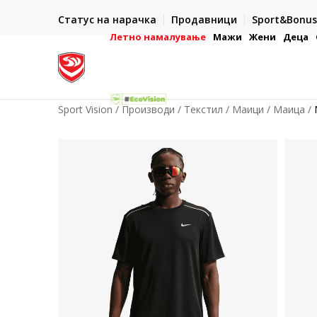
ИСПОРАКА ВО РОК ОД 5 РАБОТНИ ДЕНА
Статус на нарачка
Продавници
Sport&Bonus
-222
- на сите нарачки во готово или со електронска пла
картичка
Летно намалување
Мажи
Жени
Деца
Sport Vision
Производи
Текстил
Маици
Маица