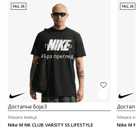
FALL 26
FALL 26
Подетално
Брз преглед
Достапна боја:
3
Достапна
Машка маица
Машка ма
Nike M NK CLUB VARSITY SS LIFESTYLE
Nike M N