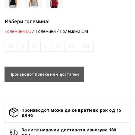
Избери големина:
Големини EU
Големини
Големини CM
XS
S
M
L
XL
2XL
3XL
Производот повеќе не е достапен
Производот може да се врати во рок од 15
денa
За сите нарачки доставата изнесува 180
ден.