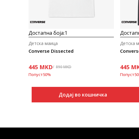
Достапна боја:
1
Достапн
Детска маица
Детска 
Converse Dissected
Convers
445
MKD
445
M
890
MKD
Попуст
50
%
Попуст
50
Додај во кошничка