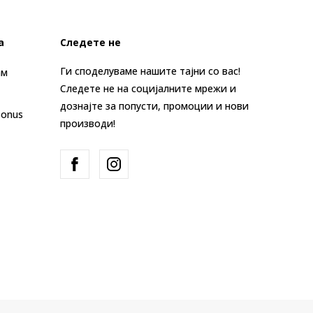
а
Следете не
Ги споделуваме нашите тајни со вас!
ам
Следете не на социјалните мрежи и
дознајте за попусти, промоции и нови
Bonus
производи!