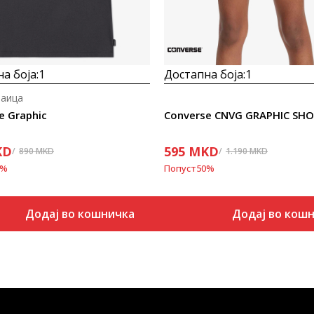
а боја:
1
Достапна боја:
1
маица
e Graphic
Converse CNVG GRAPHIC SH
KD
595
MKD
890
MKD
1.190
MKD
%
Попуст
50
%
Додај во кошничка
Додај во кош