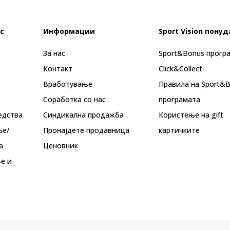
с
Информации
Sport Vision понуд
За нас
Sport&Bonus прогр
Контакт
Click&Collect
Вработување
Правила на Sport&
Соработка со нас
програмата
едства
Синдикална продажба
Користење на gift
ње/
Пронајдете продавница
картичките
а
Ценовник
е и