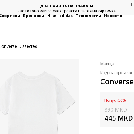
П
ДВА НАЧИНА НА ПЛАЌАЊЕ
тежна
Плат
- во готово или со електронска платежна картичка.
Спортови
Брендови
Nike
adidas
Технологии
Новости
Converse Dissected
Маица
Код на произво
Converse
Попуст
50
%
890
MKD
445
MKD