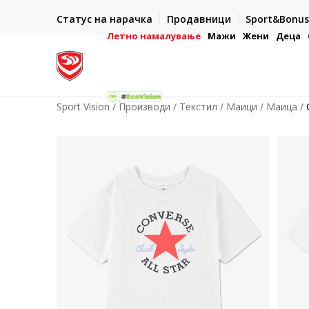
ИСПОРАКА ВО РОК ОД 5 РАБОТНИ ДЕНА
Статус на нарачка
Продавници
Sport&Bonus
-222
- на сите нарачки во готово или со електронска пла
картичка
Летно намалување
Мажи
Жени
Деца
Sport Vision
Производи
Текстил
Маици
Маица