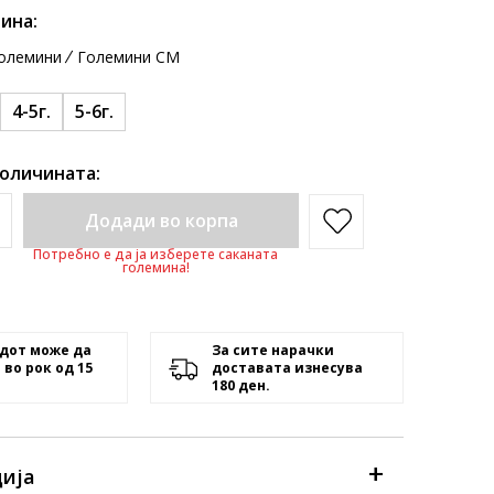
ина:
олемини
Големини CM
4-5г.
5-6г.
количината:
Додади во корпа
Потребно е да ја изберете саканата
големина!
дот може да
За сите нарачки
 во рок од 15
доставата изнесува
180 ден.
ија