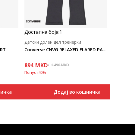
Достапна боја:
1
Детски долен дел тренерки
ORT
Converse CNVG RELAXED FLARED PANT
894
MKD
1.490
MKD
Попуст
40
%
ничка
Додај во кошничка