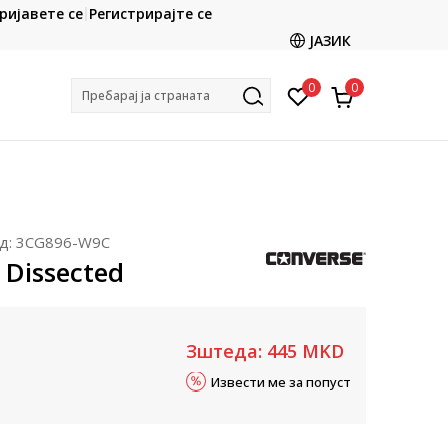
CLICK & COLLECT
ријавете се
Регистрирајте се
ете со картичка online и подигнете во продавницата
ЈАЗИК
по ваш избор
0
0
Пребарај ја страната
д:
3CG896-W9C
 Dissected
Зштеда:
445
MKD
Извести ме за попуст