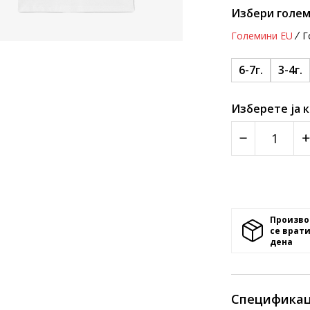
Избери голем
Големини EU
Г
6-7г.
3-4г.
Изберете ја 
Произво
се врати
денa
Спецификац