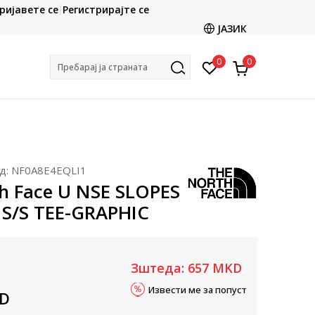
CLICK & COLLECT
ријавете се
Регистрирајте се
ете со картичка online и подигнете во продавницата
ЈАЗИК
по ваш избор
0
0
Пребарај ја страната
д:
NF0A8E4EQLI1
h Face U NSE SLOPES
S/S TEE-GRAPHIC
Зштеда:
657
MKD
Извести ме за попуст
D