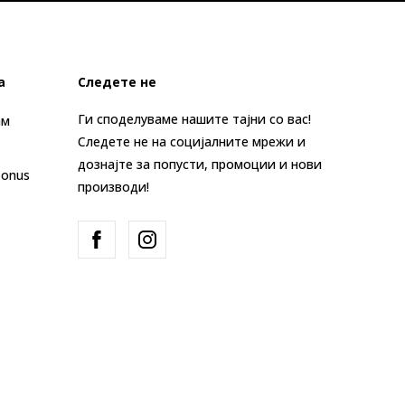
а
Следете не
Ги споделуваме нашите тајни со вас!
ам
Следете не на социјалните мрежи и
дознајте за попусти, промоции и нови
Bonus
производи!