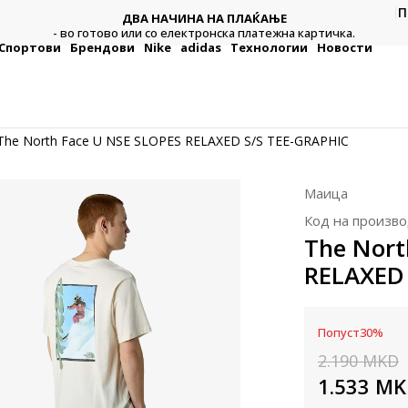
П
ДВА НАЧИНА НА ПЛАЌАЊЕ
тежна
Плат
- во готово или со електронска платежна картичка.
Спортови
Брендови
Nike
adidas
Технологии
Новости
The North Face U NSE SLOPES RELAXED S/S TEE-GRAPHIC
Маица
Код на произво
The Nort
RELAXED 
Попуст
30
%
2.190
MKD
1.533
MK