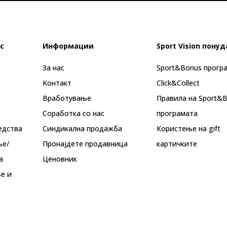
с
Информации
Sport Vision понуд
За нас
Sport&Bonus прогр
Контакт
Click&Collect
Вработување
Правила на Sport&
Соработка со нас
програмата
едства
Синдикална продажба
Користење на gift
ње/
Пронајдете продавница
картичките
а
Ценовник
е и