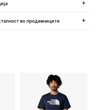
ија
стапност во продавниците
Достапна
Машка ма
LAST PIECE