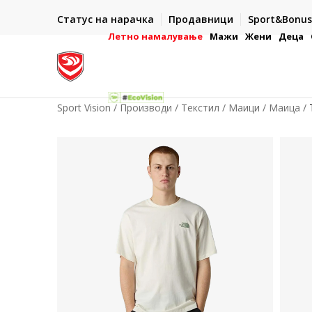
ИСПОРАКА ВО РОК ОД 5 РАБОТНИ ДЕНА
Статус на нарачка
Продавници
Sport&Bonus
-222
- на сите нарачки во готово или со електронска пла
картичка
Летно намалување
Мажи
Жени
Деца
Sport Vision
Производи
Текстил
Маици
Маица