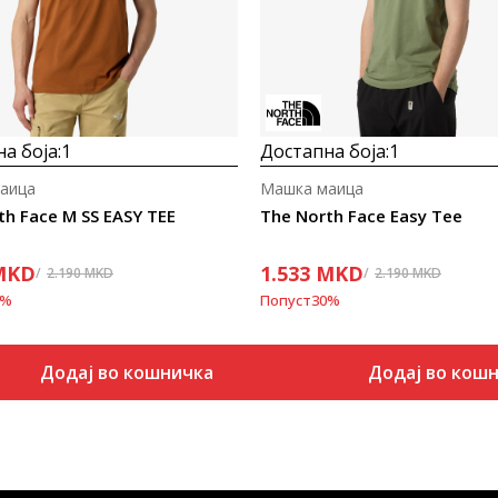
а боја:
1
Достапна боја:
1
аица
Машка маица
th Face M SS EASY TEE
The North Face Easy Tee
MKD
1.533
MKD
2.190
MKD
2.190
MKD
%
Попуст
30
%
Додај во кошничка
Додај во кош