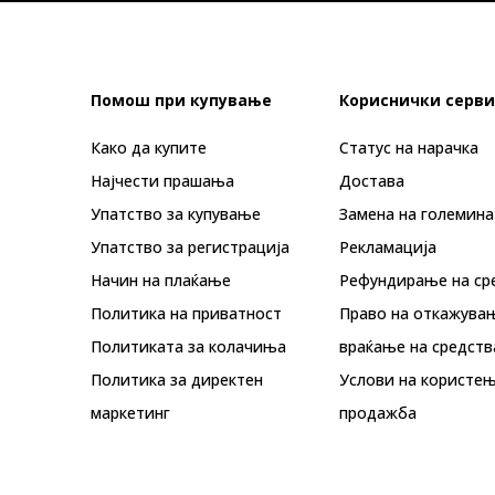
Помош при купување
Кориснички серви
Како да купите
Статус на нарачка
Најчести прашања
Достава
Упатство за купување
Замена на големина
Упатство за регистрација
Рекламациja
Начин на плаќање
Рефундирање на ср
Политика на приватност
Право на откажува
Политиката за колачиња
враќање на средств
Политика за директен
Услови на користењ
маркетинг
продажба