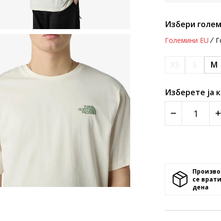
Избери голем
Големини EU
Г
XS
S
M
Изберете ја 
Произво
се врати
денa