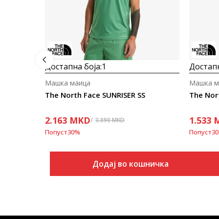
Достапна боја:
1
Достапн
Машка маица
Машка м
The North Face SUNRISER SS
The Nor
2.163
MKD
1.533
3.090
MKD
Попуст
30
%
Попуст
30
Додај во кошничка