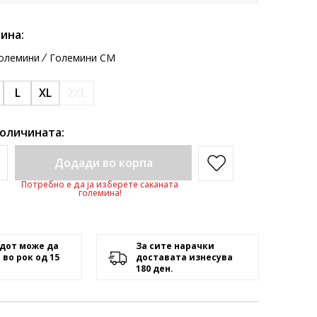
ина:
олемини
Големини CM
L
XL
2XL
количината:
Додади во корпа
Потребно е да ја изберете саканата
големина!
дот може да
За сите нарачки
 во рок од 15
доставата изнесува
180 ден.