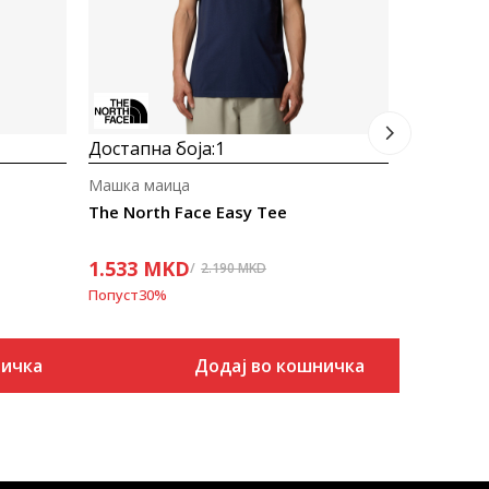
1.314
M
Попуст
40
%
Достапна боја:
1
Машка маица
The North Face Easy Tee
1.533
MKD
2.190
MKD
Попуст
30
%
ничка
Додај во кошничка