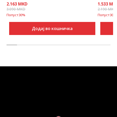
2.163
MKD
1.533
MK
3.090
MKD
2.190
MKD
Попуст
30
%
Попуст
30
%
Додај во кошничка