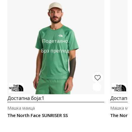
Подетално
Брз преглед
Достапна боја:
1
Достапна
Машка маица
Машка ма
The North Face SUNRISER SS
The North