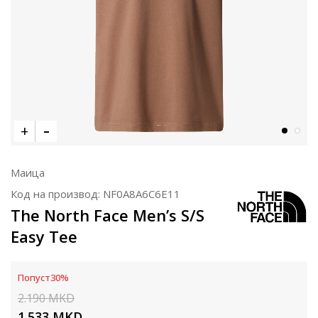
Маица
Код на производ:
NF0A8A6C6E11
The North Face Men’s S/S
Easy Tee
Попуст
30
%
2.190
MKD
1.533
MKD