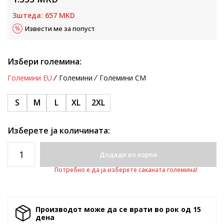
Зштеда:
657
MKD
Извести ме за попуст
Избери големина:
Големини EU
Големини
Големини CM
S
M
L
XL
2XL
Изберете ја количината:
Додади во корпа
Потребно е да ја изберете саканата големина!
Производот може да се врати во рок од 15
денa