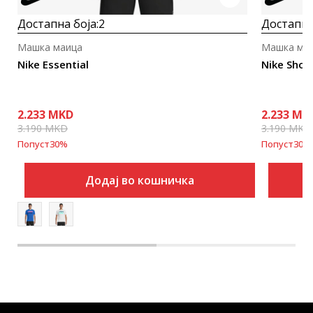
Достапна боја:
2
Достапна
Машка маица
Машка ма
Nike Essential
Nike Shor
2.233
MKD
2.233
MK
3.190
MKD
3.190
MKD
Попуст
30
%
Попуст
30
%
Додај во кошничка