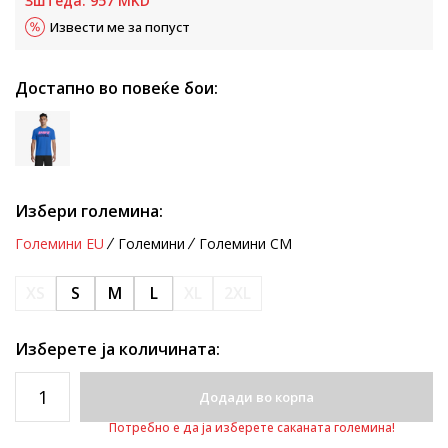
Зштеда:
957
MKD
Извести ме за попуст
Достапно во повеќе бои:
Избери големина:
Големини EU
Големини
Големини CM
XS
S
M
L
XL
2XL
Изберете ја количината:
Додади во корпа
Потребно е да ја изберете саканата големина!