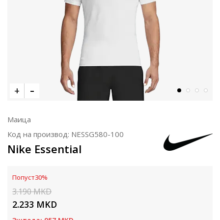
Маица
Код на производ:
NESSG580-100
Nike Essential
Попуст
30
%
3.190
MKD
2.233
MKD