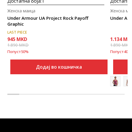
Достапна боја:
1
Достапна
Женска маица
Женска ма
Under Armour UA Project Rock Payoff
Under Ar
Graphic
LAST PIECE
945
MKD
1.134
MK
1.890
MKD
1.890
MKD
Попуст
50
%
Попуст
40
%
Додај во кошничка