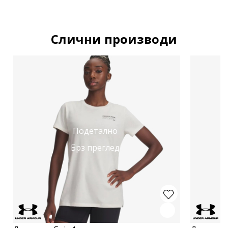
Слични производи
Подетално
Брз преглед