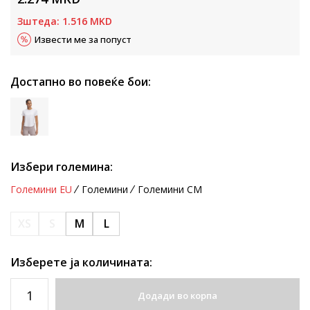
Зштеда:
1.516
MKD
Извести ме за попуст
Достапно во повеќе бои:
Избери големина:
Големини EU
Големини
Големини CM
XS
S
M
L
Изберете ја количината:
Додади во корпа