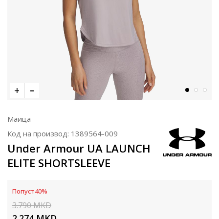
Маица
Код на производ:
1389564-009
Under Armour UA LAUNCH
ELITE SHORTSLEEVE
Попуст
40
%
3.790
MKD
2.274
MKD