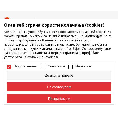
Македонија
Промена
Оваа веб страна користи колачиња (cookies)
Колачињата ги употребуваме за да овозможиме оваа веб страна да
работи правилно како и за нејзино понатамошно унапредување се
со цел подобрување на Вашето корисничко искуство,
персонализација на содржините и огласите, функционалност на
социјалните медиуми и анализа на сообраќајот. Со продолжување
на користењето на нашата интернет страница ја прифаќате
употребата на колачиња (cookies).
Не е дозволено превземање или користење на содржината од
интернет страните на Sport Vision, делумно или целосно a се
Задолжителни
Статистика
Маркетинг
однесува на логоа, трговски марки, комерцијални содржини, ниту
истите да се отстапуваат на трети лица, јавно да се објавуваат или да
Дознајте повеќе
се користат за било какви цели, без писмена согласност од БДС.МК
ДООЕЛ.
Настојуваме да бидеме што попрецизни во описот на производот,
Се согласувам
фотографијата и самата цена, но не можеме да гарантираме дака
сите информации се комплетни и без грешка. Сите прикажани
Прифаќам се
производи на сајтот се дел од нашата понуда, но не се подразбира
дека мораат да се достапни во секој момент. Достапноста на
производите може да ја проверите и на телефонскиот број 02 3055
Задолжителни
Задолжителните колачиња ја прават страницата
222.
употреблива, односно овозможуваат основни