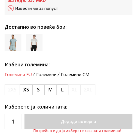
Зштеда:
537
MKD
Извести ме за попуст
Достапно во повеќе бои:
Избери големина:
Големини EU
Големини
Големини CM
2XS
XS
S
M
L
XL
2XL
Изберете ја количината:
Додади во корпа
Потребно е да ја изберете саканата големина!