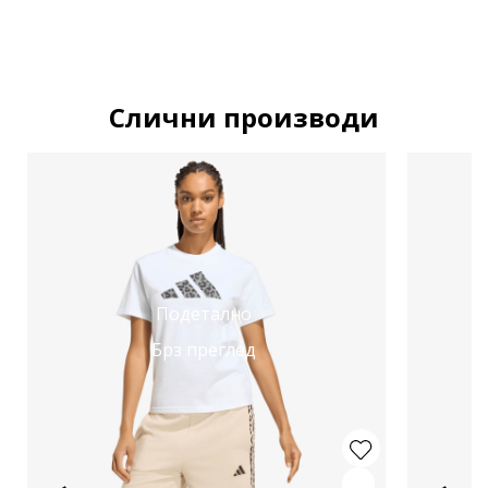
Слични производи
Подетално
Брз преглед