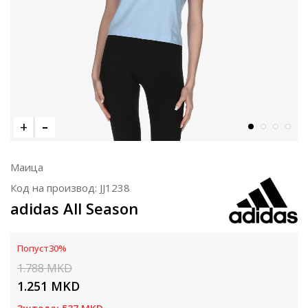
Маица
Код на производ:
JJ1238
adidas All Season
Попуст
30
%
1.788
MKD
1.251
MKD