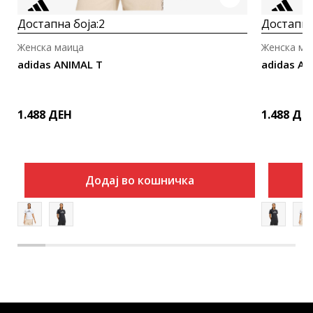
Достапна боја:
2
Достапна
Женска маица
Женска ма
adidas ANIMAL T
adidas AN
1.488
ДЕН
1.488
ДЕ
Додај во кошничка