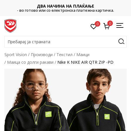
ДВА НАЧИНА НА ПЛАЌАЊЕ
- во готово или со електронска платежна картичка.
0
0
Пребарај ја страната
Sport Vision
Производи
Текстил
Маици
Маица со долги ракави
Nike K NIKE AIR QTR ZIP -PD