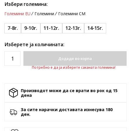
Избери големина:
Големини EU
Големини
Големини CM
7-8г.
9-10г.
11-12г.
12-13г.
14-15г.
Изберете ја количината:
Додади во корпа
Потребно е да ја изберете саканата големина!
Производот може да се врати во рок од 15
денa
За сите нарачки доставата изнесува 180
ден.