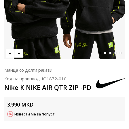
Маица со долги ракави
Код на производ:
IO1872-010
Nike K NIKE AIR QTR ZIP -PD
3.990
MKD
Извести ме за попуст