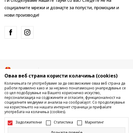
Ги споделуваме нашите тајни со вас! Следете не на
социјалните мрежи и дознајте за попусти, промоции и
нови производи!
Македонија
Промена
Оваа веб страна користи колачиња (cookies)
Колачињата ги употребуваме за да овозможиме оваа веб страна да
работи правилно како и за нејзино понатамошно унапредување се
со цел подобрување на Вашето корисничко искуство,
персонализација на содржините и огласите, функционалност на
социјалните медиуми и анализа на сообраќајот. Со продолжување
на користењето на нашата интернет страница ја прифаќате
употребата на колачиња (cookies).
Не е дозволено превземање или користење на содржината од
интернет страните на Sport Vision, делумно или целосно a се
Задолжителни
Статистика
Маркетинг
однесува на логоа, трговски марки, комерцијални содржини, ниту
истите да се отстапуваат на трети лица, јавно да се објавуваат или да
Дознајте повеќе