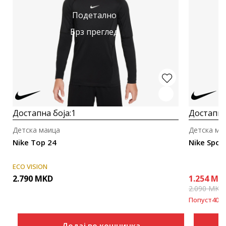
Подетално
Брз преглед
Достапна боја:
1
Достапна
Детска маица
Детска ма
Nike Top 24
Nike Spor
ECO VISION
2.790
MKD
1.254
MK
2.090
MKD
Попуст
40
%