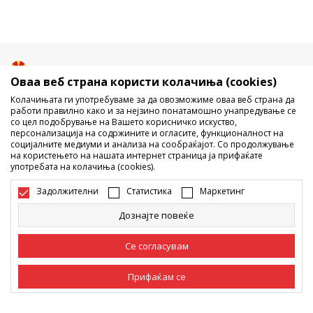
Македонија
Промена
Оваа веб страна користи колачиња (cookies)
Колачињата ги употребуваме за да овозможиме оваа веб страна да
работи правилно како и за нејзино понатамошно унапредување се
со цел подобрување на Вашето корисничко искуство,
персонализација на содржините и огласите, функционалност на
социјалните медиуми и анализа на сообраќајот. Со продолжување
на користењето на нашата интернет страница ја прифаќате
употребата на колачиња (cookies).
Не е дозволено превземање или користење на содржината од
интернет страните на Sport Vision, делумно или целосно a се
Задолжителни
Статистика
Маркетинг
однесува на логоа, трговски марки, комерцијални содржини, ниту
истите да се отстапуваат на трети лица, јавно да се објавуваат или да
Дознајте повеќе
се користат за било какви цели, без писмена согласност од БДС.МК
ДООЕЛ.
Настојуваме да бидеме што попрецизни во описот на производот,
Се согласувам
фотографијата и самата цена, но не можеме да гарантираме дака
сите информации се комплетни и без грешка. Сите прикажани
Прифаќам се
производи на сајтот се дел од нашата понуда, но не се подразбира
дека мораат да се достапни во секој момент. Достапноста на
производите може да ја проверите и на телефонскиот број 02 3055
Задолжителни
Задолжителните колачиња ја прават страницата