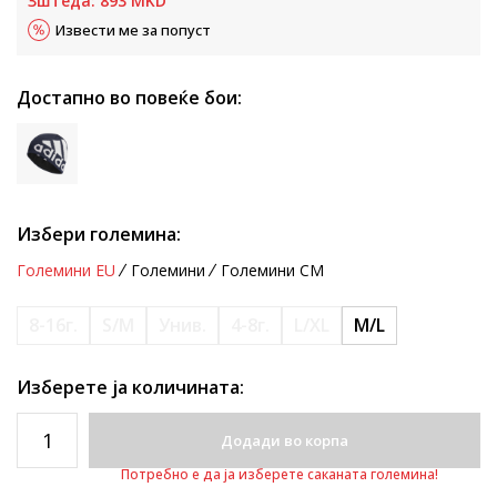
Зштеда:
893
MKD
Извести ме за попуст
Достапно во повеќе бои:
Избери големина:
Големини EU
Големини
Големини CM
8-16г.
S/M
Унив.
4-8г.
L/XL
M/L
Изберете ја количината:
Додади во корпа
Потребно е да ја изберете саканата големина!