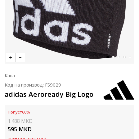
Капа
Код на производ:
FS9029
adidas Aeroready Big Logo
Попуст
60
%
1.488
MKD
595
MKD