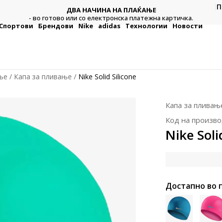
П
ДВА НАЧИНА НА ПЛАЌАЊЕ
тежна
Плат
- во готово или со електронска платежна картичка.
Спортови
Брендови
Nike
adidas
Технологии
Новости
ње
Капа за пливање
Nike Solid Silicone
Капа за пливањ
Код на произво
Nike Soli
Достапно во 