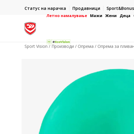
ИСПОРАКА ВО РОК ОД 5 РАБОТНИ ДЕНА
Статус на нарачка
Продавници
Sport&Bonus
-222
- на сите нарачки во готово или со електронска пла
картичка
Летно намалување
Мажи
Жени
Деца
Sport Vision
Производи
Опрема
Опрема за плива