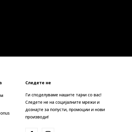
а
Следете не
Ги споделуваме нашите тајни со вас!
ам
Следете не на социјалните мрежи и
дознајте за попусти, промоции и нови
Bonus
производи!