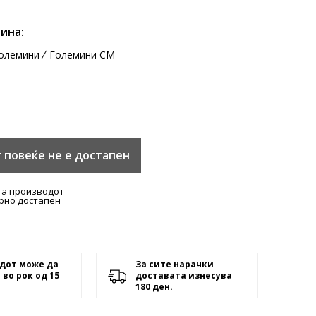
ина:
олемини
Големини CM
 повеќе не е достапен
га производот
рно достапен
дот може да
За сите нарачки
 во рок од 15
доставата изнесува
180 ден.