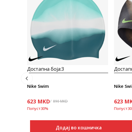
Достапна боја:
3
Достапн
Nike Swim
Nike Sw
623
MKD
623
M
890
MKD
Попуст
30
%
Попуст
30
Додај во кошничка