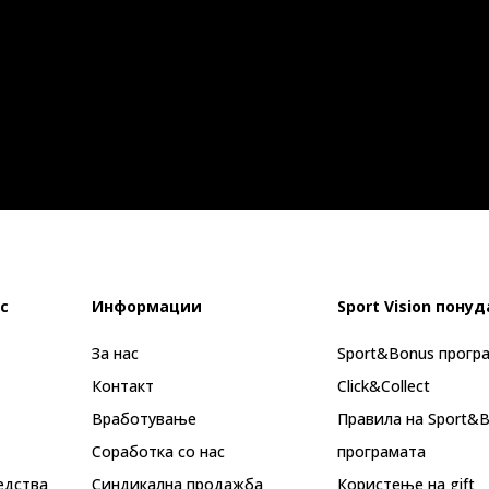
с
Информации
Sport Vision понуд
За нас
Sport&Bonus прогр
Контакт
Click&Collect
Вработување
Правила на Sport&
Соработка со нас
програмата
едства
Синдикална продажба
Користење на gift