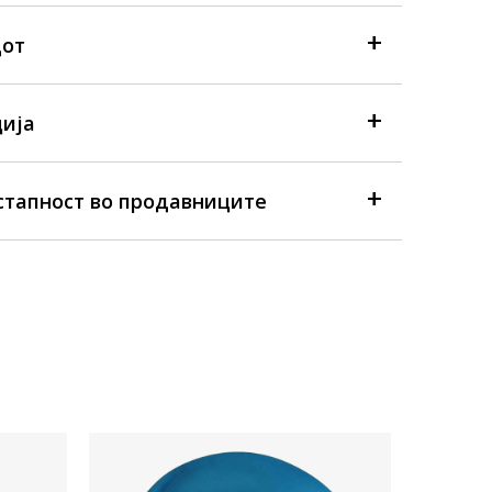
дот
ија
стапност во продавниците
Достапна