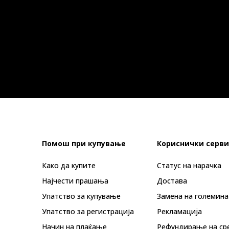
Помош при купување
Кориснички серви
Како да купите
Статус на нарачка
Најчести прашања
Достава
Упатство за купување
Замена на големина
Упатство за регистрација
Рекламациja
Начин на плаќање
Рефундирање на ср