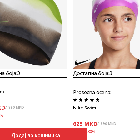
а боја:
3
Достапна боја:
3
im
Prosecna ocena
:
KD
Nike Swim
890
MKD
%
623
MKD
890
MKD
Попуст
30
%
Додај во кошничка