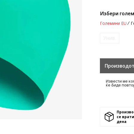
Избери голем
Големини EU
Г
Унив.
Производот
Извести ме ко
ќе биде повто
Произво
се врати
денa