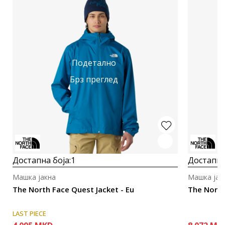
Подетално
Брз преглед
Достапна боја:
1
Достапна
Машка јакна
Машка јак
The North Face Quest Jacket - Eu
The North
LAST PIECE