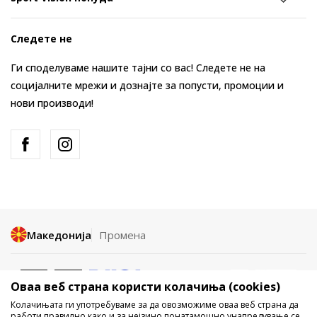
Следете не
Ги споделуваме нашите тајни со вас! Следете не на
социјалните мрежи и дознајте за попусти, промоции и
нови производи!
Македонија
Промена
Оваа веб страна користи колачиња (cookies)
Колачињата ги употребуваме за да овозможиме оваа веб страна да
работи правилно како и за нејзино понатамошно унапредување се