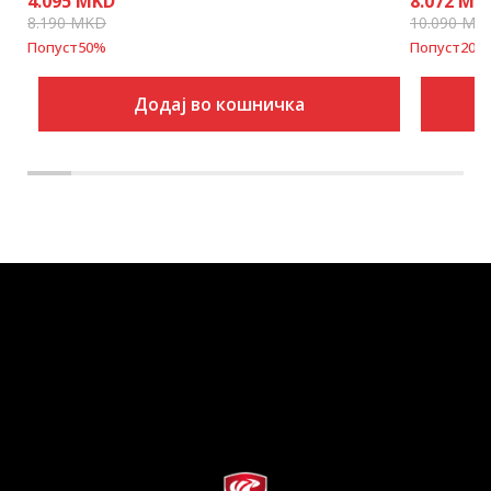
4.095
MKD
8.072
MK
8.190
MKD
10.090
MK
Попуст
50
%
Попуст
20
%
Додај во кошничка