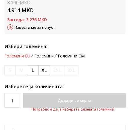
8.190
MKD
4.914
MKD
Зштеда:
3.276
MKD
Извести ме за попуст
Избери големина:
Големини EU
Големини
Големини CM
S
M
L
XL
2XL
3XL
Изберете ја количината:
Додади во корпа
Потребно е да ја изберете саканата големина!