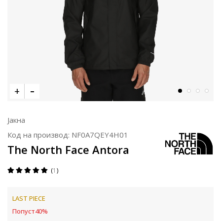
Јакна
Код на производ:
NF0A7QEY4H01
The North Face Antora
1
LAST PIECE
Попуст
40
%