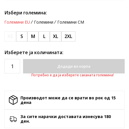
Избери големина:
Големини EU
Големини
Големини CM
XS
S
M
L
XL
2XL
Изберете ја количината:
Додади во корпа
Потребно е да ја изберете саканата големина!
Производот може да се врати во рок од 15
денa
За сите нарачки доставата изнесува 180
ден.