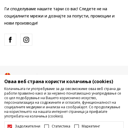
Ги споделуваме нашите тајни со вас! Следете не на
социјалните мрежи и дознајте за попусти, промоции и
нови производи!
Македонија
Промена
Оваа веб страна користи колачиња (cookies)
Колачињата ги употребуваме за да овозможиме оваа веб страна да
работи правилно како и за нејзино понатамошно унапредување се
со цел подобрување на Вашето корисничко искуство,
персонализација на содржините и огласите, функционалност на
социјалните медиуми и анализа на сообраќајот. Со продолжување
на користењето на нашата интернет страница ја прифаќате
употребата на колачиња (cookies).
Не е дозволено превземање или користење на содржината од
интернет страните на Sport Vision, делумно или целосно a се
Задолжителни
Статистика
Маркетинг
однесува на логоа, трговски марки, комерцијални содржини, ниту