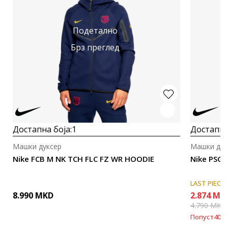
Подетално
Брз преглед
Достапна боја:
1
Достапна
Машки дуксер
Машки дук
Nike FCB M NK TCH FLC FZ WR HOODIE
Nike PSG 
LAST PIECE
8.990
MKD
2.874
MK
4.790
MKD
Попуст
40
%