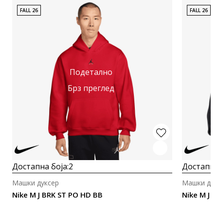
FALL 26
FALL 26
Подетално
Брз преглед
Достапна боја:
2
Достапна
Машки дуксер
Машки дук
Nike M J BRK ST PO HD BB
Nike M J 