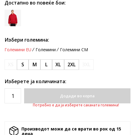
Достапно во повеќе бои:
Избери големина:
Големини EU
Големини
Големини CM
XS
S
M
L
XL
2XL
3XL
Изберете ја количината:
Додади во корпа
Потребно е да ја изберете саканата големина!
Производот може да се врати во рок од 15
денa