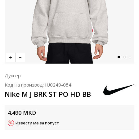
Дуксер
Код на производ:
IU0249-054
Nike M J BRK ST PO HD BB
4.490
MKD
Извести ме за попуст