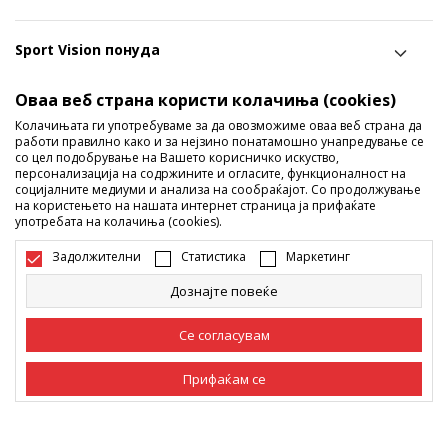
Sport Vision понуда
Оваа веб страна користи колачиња (cookies)
Следете не
Колачињата ги употребуваме за да овозможиме оваа веб страна да
работи правилно како и за нејзино понатамошно унапредување се
Ги споделуваме нашите тајни со вас! Следете не на
со цел подобрување на Вашето корисничко искуство,
социјалните мрежи и дознајте за попусти, промоции и
персонализација на содржините и огласите, функционалност на
социјалните медиуми и анализа на сообраќајот. Со продолжување
нови производи!
на користењето на нашата интернет страница ја прифаќате
употребата на колачиња (cookies).
Задолжителни
Статистика
Маркетинг
Дознајте повеќе
Се согласувам
Прифаќам се
Македонија
Промена
Задолжителни
Задолжителните колачиња ја прават страницата
употреблива, односно овозможуваат основни