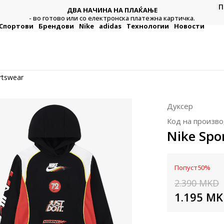
П
ДВА НАЧИНА НА ПЛАЌАЊЕ
тежна
Плат
- во готово или со електронска платежна картичка.
Спортови
Брендови
Nike
adidas
Технологии
Новости
rtswear
Дуксер
Код на произво
Nike Spo
Попуст
50
%
2.390
MKD
1.195
MK