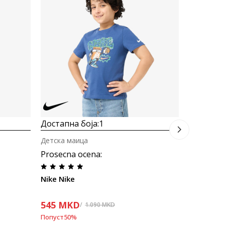
Nike Spor
834
MK
Попуст
40
%
Достапна боја:
1
Детска маица
Prosecna ocena
:
Nike Nike
545
MKD
1.090
MKD
Попуст
50
%