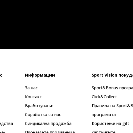
с
Информации
Sport Vision понуд
За нас
Sport&Bonus прогр
Контакт
Click&Collect
Вработување
Правила на Sport&
Соработка со нас
програмата
едства
Синдикална продажба
Користење на gift
ње/
Пронајдете продавница
картичките