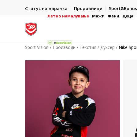
ИСПОРАКА ВО РОК ОД 5 РАБОТНИ ДЕНА
Статус на нарачка
Продавници
Sport&Bonus
-222
- на сите нарачки во готово или со електронска пла
картичка
Летно намалување
Мажи
Жени
Деца
Sport Vision
Производи
Текстил
Дуксер
Nike Spo