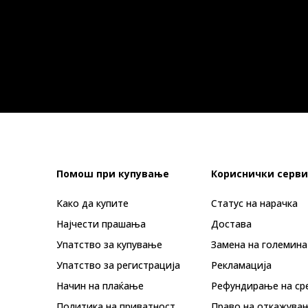
Помош при купување
Кориснички серви
Како да купите
Статус на нарачка
Најчести прашања
Достава
Упатство за купување
Замена на големина
Упатство за регистрација
Рекламациja
Начин на плаќање
Рефундирање на ср
Политика на приватност
Право на откажува