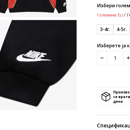
Избери голем
Големини EU
Г
3-4г.
4-5г.
Изберете ја 
Произво
се врати
денa
Спецификац