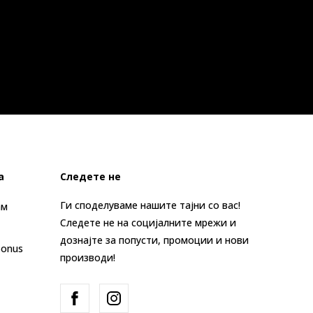
а
Следете не
Ги споделуваме нашите тајни со вас!
ам
Следете не на социјалните мрежи и
дознајте за попусти, промоции и нови
Bonus
производи!