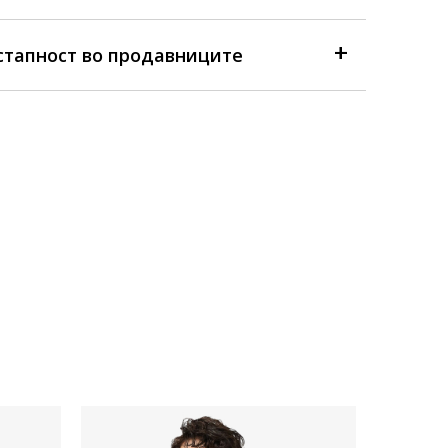
стапност во продавниците
Достапна