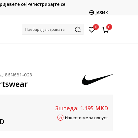
CLICK & COLLECT
ријавете се
Регистрирајте се
ете со картичка online и подигнете во продавницата
ЈАЗИК
по ваш избор
0
0
Пребарај ја страната
д:
86N681-023
rtswear
Зштеда:
1.195
MKD
Извести ме за попуст
D