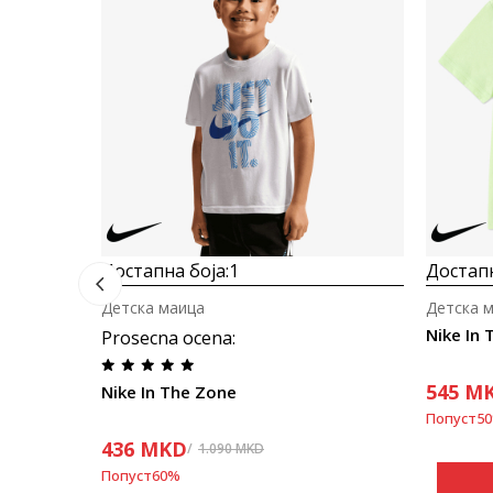
Достапна боја:
1
Достапн
Детска маица
Детска 
Nike In
Prosecna ocena
:
545
M
Nike In The Zone
Попуст
50
436
MKD
1.090
MKD
Попуст
60
%