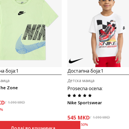
а боја:
1
Достапна боја:
1
маица
Детска маица
 The Zone
Prosecna ocena
:
KD
Nike Sportswear
1.090
MKD
%
545
MKD
1.090
MKD
Попуст
50
%
Додај во кошничка