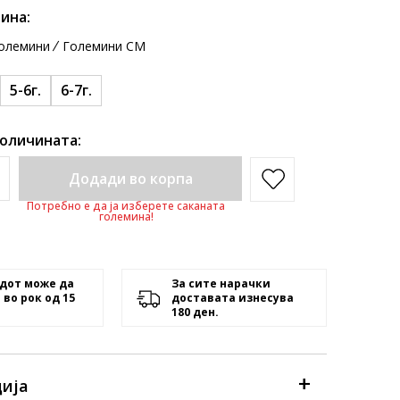
ина:
олемини
Големини CM
5-6г.
6-7г.
количината:
Додади во корпа
Потребно е да ја изберете саканата
големина!
дот може да
За сите нарачки
 во рок од 15
доставата изнесува
180 ден.
ија