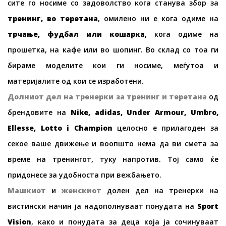
сите го носиме со задоволство кога станува збор за
тренинг, во теретана
, омилено ни е кога одиме на
трчање, фудбал или кошарка
, кога одиме на
прошетка, на кафе или во шопинг. Во склад со тоа ги
бираме моделите кои ги носиме, меѓутоа и
материјалите од кои се изработени.
Долниот дел на тренерки за тренинг и теретана
од
брендовите на
Nike, adidas, Under Armour, Umbro,
Ellesse, Lotto i Champion
целосно е прилагоден за
секое ваше движење и воопшто нема да ви смета за
време на тренингот, туку напротив. Тој само ќе
придонесе за удобноста при вежбањето.
Машкиот
и
женскиот
долен дел на тренерки на
вистински начин ја надополнуваат понудата на
Sport
Vision
, како и понудата за деца која ја сочинуваат