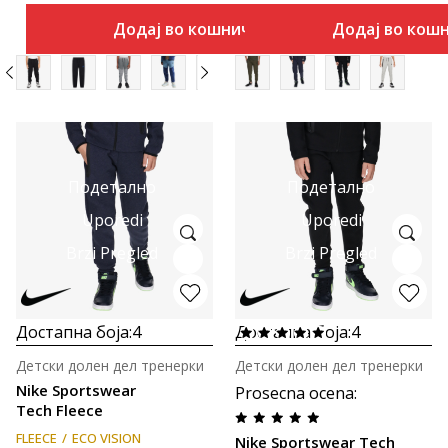
Додај во кошничка
Додај во кош
Подетално
Подетално
Uporedi
Uporedi
Brzi Pregled
Brzi Pregled
Достапна боја:
4
Достапна боја:
4
Детски долен дел тренерки
Детски долен дел тренерки
Nike Sportswear
Prosecna ocena
:
Tech Fleece
FLEECE
ECO VISION
Nike Sportswear Tech