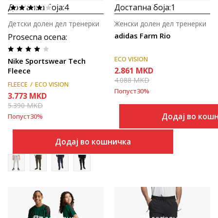
Достапна боја:
4
Достапна боја:
1
Детски долен дел тренерки
Женски долен дел тренерки
adidas Farm Rio
Prosecna ocena
:
ECO VISION
Nike Sportswear Tech
2.861
MKD
Fleece
4.088
MKD
FLEECE
ECO VISION
Попуст
30
%
3.773
MKD
5.390
MKD
Додај во кош
Попуст
30
%
Додај во кошничка