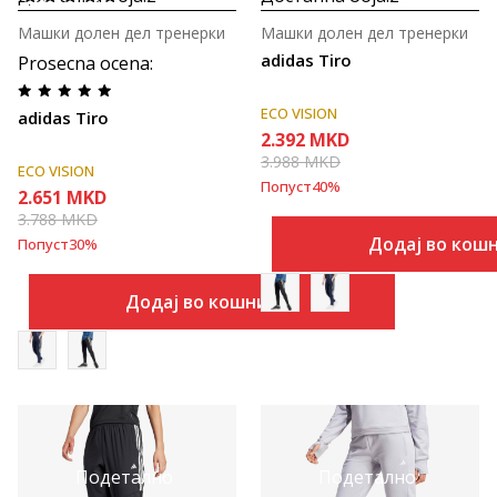
Машки долен дел тренерки
Машки долен дел тренерки
adidas Tiro
Prosecna ocena
:
ECO VISION
adidas Tiro
2.392
MKD
3.988
MKD
ECO VISION
Попуст
40
%
2.651
MKD
3.788
MKD
Додај во кош
Попуст
30
%
Додај во кошничка
Подетално
Подетално