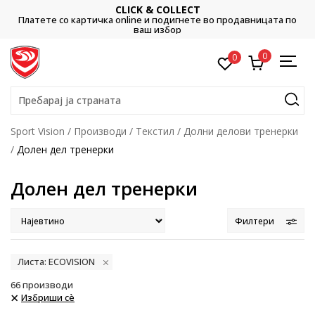
CLICK & COLLECT
Платете со картичка online и подигнете во продавницата по
ваш избор
0
0
Пребарај ја страната
Sport Vision
Производи
Текстил
Долни делови тренерки
Долен дел тренерки
Долен дел тренерки
Филтери
Листа: ECOVISION
66
производи
Избриши сè