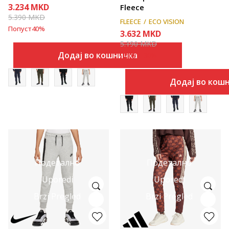
3.234
MKD
Fleece
5.390
MKD
FLEECE
ECO VISION
Попуст
40
%
3.632
MKD
5.190
MKD
Додај во кошничка
Попуст
30
%
Додај во кош
Подетално
Подетално
Uporedi
Uporedi
Brzi Pregled
Brzi Pregled