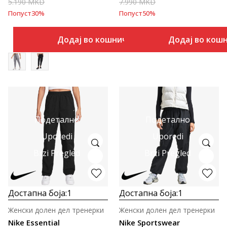
5.190
MKD
7.990
MKD
Попуст
30
%
Попуст
50
%
Додај во кошничка
Додај во кош
Подетално
Подетално
Uporedi
Uporedi
Brzi Pregled
Brzi Pregled
Достапна боја:
1
Достапна боја:
1
Женски долен дел тренерки
Женски долен дел тренерки
Nike Essential
Nike Sportswear