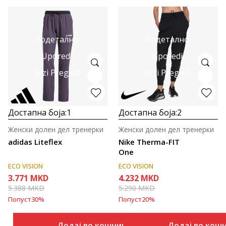
Подетално
Подетално
Uporedi
Uporedi
Brzi Pregled
Brzi Pregled
Достапна боја:
1
Достапна боја:
2
Женски долен дел тренерки
Женски долен дел тренерки
adidas Liteflex
Nike Therma-FIT
One
ECO VISION
ECO VISION
3.771
MKD
4.232
MKD
5.388
MKD
5.290
MKD
Попуст
30
%
Попуст
20
%
Додај во кошничка
Додај во кош