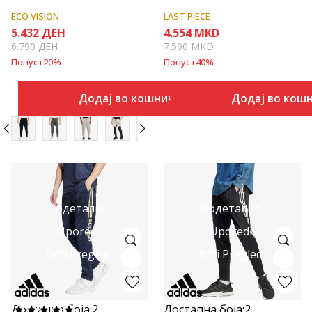
ECO VISION
LAST PIECE
5.432
ДЕН
4.554
MKD
6.790
ДЕН
7.590
MKD
Попуст
20
%
Попуст
40
%
Додај во кошничка
Додај во кош
Подетално
Подетално
Uporedi
Uporedi
Brzi Pregled
Brzi Pregled
Достапна боја:
2
Достапна боја:
2