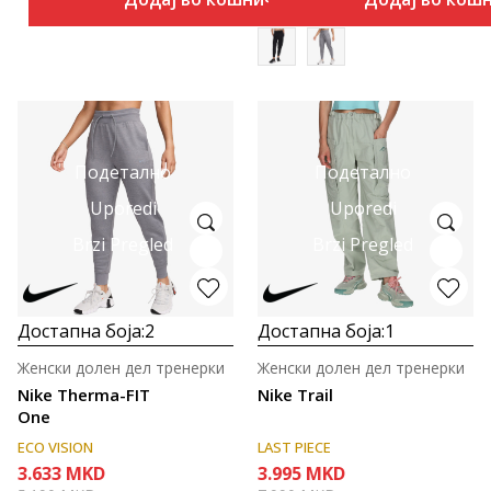
Подетално
Подетално
Uporedi
Uporedi
Brzi Pregled
Brzi Pregled
Достапна боја:
2
Достапна боја:
1
Женски долен дел тренерки
Женски долен дел тренерки
Nike Therma-FIT
Nike Trail
One
ECO VISION
LAST PIECE
3.633
MKD
3.995
MKD