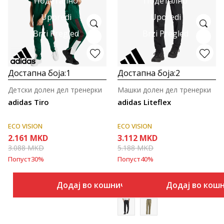
Подетално
Подетално
Uporedi
Uporedi
Brzi Pregled
Brzi Pregled
Достапна боја:
1
Достапна боја:
2
Детски долен дел тренерки
Машки долен дел тренерки
adidas Tiro
adidas Liteflex
ECO VISION
ECO VISION
2.161
MKD
3.112
MKD
3.088
MKD
5.188
MKD
Попуст
30
%
Попуст
40
%
Додај во кошничка
Додај во кош