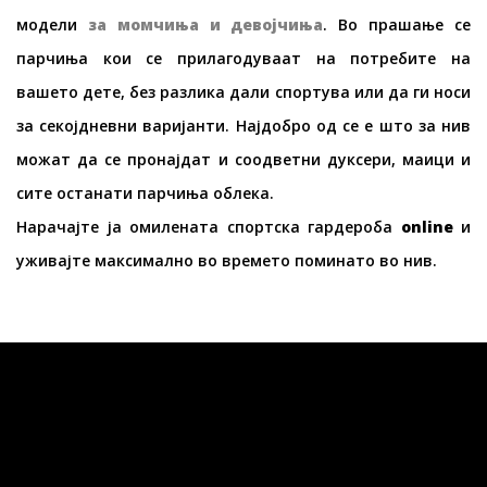
модели
за момчиња и девојчиња
. Во прашање се
парчиња кои се прилагодуваат на потребите на
вашето дете, без разлика дали спортува или да ги носи
за секојдневни варијанти. Најдобро од се е што за нив
можат да се пронајдат и соодветни дуксери, маици и
сите останати парчиња облека.
Нарачајте ја омилената спортска гардероба
online
и
уживајте максимално во времето поминато во нив.