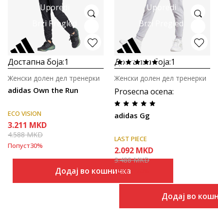
Uporedi
Uporedi
Brzi Pregled
Brzi Pregled
Достапна боја:
1
Достапна боја:
1
Женски долен дел тренерки
Женски долен дел тренерки
adidas Own the Run
Prosecna ocena
:
ECO VISION
adidas Gg
3.211
MKD
4.588
MKD
LAST PIECE
Попуст
30
%
2.092
MKD
3.488
MKD
Додај во кошничка
Попуст
40
%
Додај во кош