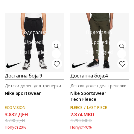
Подетално
Подетално
Uporedi
Uporedi
Brzi Pregled
Brzi Pregled
Достапна боја:
9
Достапна боја:
4
Детски долен дел тренерки
Детски долен дел тренерки
Nike Sportswear
Nike Sportswear
Tech Fleece
ECO VISION
FLEECE
LAST PIECE
3.832
ДЕН
2.874
MKD
4.790
ДЕН
4.790
MKD
Попуст
20
%
Попуст
40
%