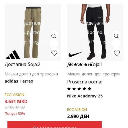
Подетално
Подетално
Uporedi
Uporedi
Brzi Pregled
Brzi Pregled
Достапна боја:
2
Достапна боја:
1
Машки долен дел тренерки
Машки долен дел тренерки
adidas Terrex
Prosecna ocena
:
ECO VISION
Nike Academy 25
3.631
MKD
5.188
MKD
ECO VISION
Попуст
30
%
2.990
ДЕН