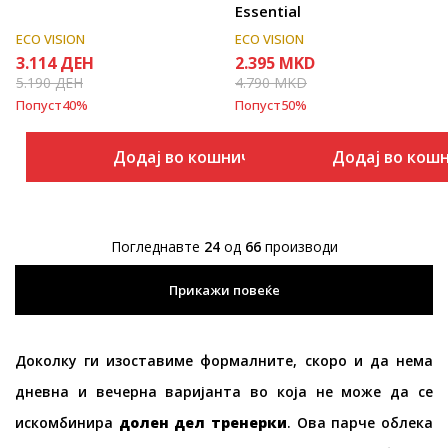
Essential
ECO VISION
ECO VISION
3.114
ДЕН
2.395
MKD
5.190
ДЕН
4.790
MKD
Попуст
40
%
Попуст
50
%
Додај во кошничка
Додај во кош
Погледнавте
24
од
66
производи
Прикажи повеќе
Доколку ги изоставиме формалните, скоро и да нема
дневна и вечерна варијанта во која не може да се
искомбинира
долен дел тренерки
. Ова парче облека