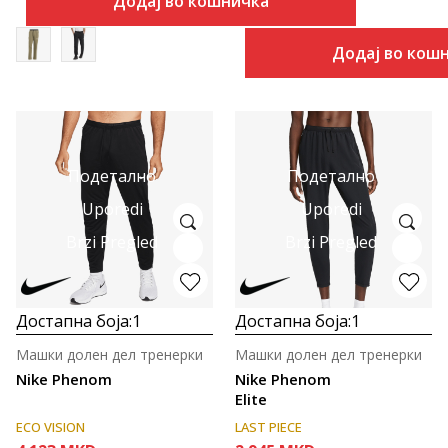
Додај во кошничка
Додај во кош
Подетално
Подетално
Uporedi
Uporedi
Brzi Pregled
Brzi Pregled
Достапна боја:
1
Достапна боја:
1
Машки долен дел тренерки
Машки долен дел тренерки
Nike Phenom
Nike Phenom
Elite
ECO VISION
LAST PIECE