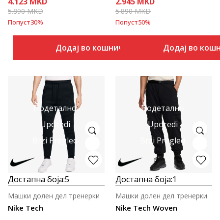
4.123
MKD
2.945
MKD
5.890
MKD
5.890
MKD
Попуст
30
%
Попуст
50
%
Додај во кошничка
Додај во кош
Подетално
Подетално
Uporedi
Uporedi
Brzi Pregled
Brzi Pregled
Достапна боја:
5
Достапна боја:
1
Машки долен дел тренерки
Машки долен дел тренерки
Nike Tech
Nike Tech Woven