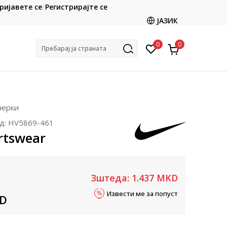
CLICK & COLLECT
ријавете се
Регистрирајте се
ете со картичка online и подигнете во продавницата
ЈАЗИК
по ваш избор
0
0
Пребарај ја страната
нерки
д:
HV5869-461
rtswear
Зштеда:
1.437
MKD
Извести ме за попуст
D