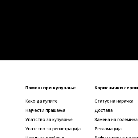
Помош при купување
Кориснички серви
Како да купите
Статус на нарачка
Најчести прашања
Достава
Упатство за купување
Замена на големина
Упатство за регистрација
Рекламациja
Начин на плаќање
Рефундирање на ср