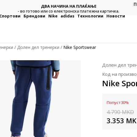
П
ДВА НАЧИНА НА ПЛАЌАЊЕ
тежна
Плат
- во готово или со електронска платежна картичка.
Спортови
Брендови
Nike
adidas
Технологии
Новости
енерки
Долен дел тренерки
Nike Sportswear
Долен дел тре
Код на произво
Nike Spo
Попуст
30
%
4.790
MKD
3.353
MK