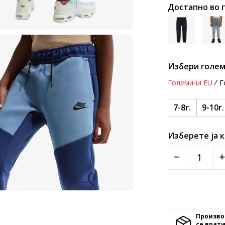
Достапно во 
Избери голем
Големини EU
Г
7-8г.
9-10г.
Изберете ја 
Произво
се врати