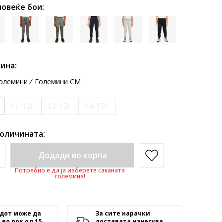
повеќе бои:
ина:
олемини
Големини CM
11-12г.
12-13г.
14-15г.
количината:
Додади во корпа
Потребно е да ја изберете саканата
големина!
дот може да
За сите нарачки
 во рок од 15
доставата изнесува