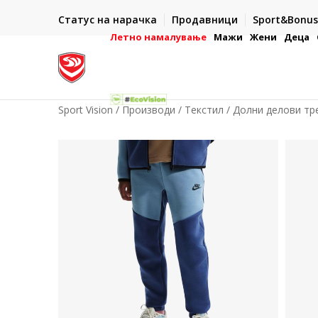
ИСПОРАКА ВО РОК ОД 5 РАБОТНИ ДЕНА
Статус на нарачка
Продавници
Sport&Bonus
-222
- на сите нарачки во готово или со електронска пла
картичка
Летно намалување
Мажи
Жени
Деца
Sport Vision
Производи
Текстил
Долни делови тр