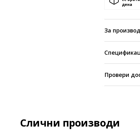
денa
За произво
Спецификац
Провери до
Слични производи