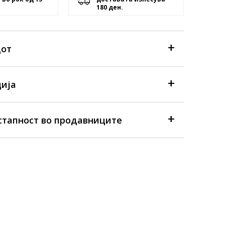
180 ден.
дот
ија
стапност во продавниците