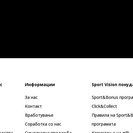
с
Информации
Sport Vision понуд
За нас
Sport&Bonus прогр
Контакт
Click&Collect
Вработување
Правила на Sport&
Соработка со нас
програмата
едства
Синдикална продажба
Користење на gift