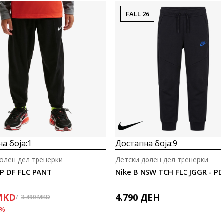
FALL 26
а боја:
1
Достапна боја:
9
олен дел тренерки
Детски долен дел тренерки
NP DF FLC PANT
Nike B NSW TCH FLC JGGR - P
MKD
4.790
ДЕН
3.490
MKD
%