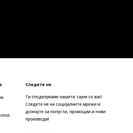
а
Следете не
Ги споделуваме нашите тајни со вас!
ам
Следете не на социјалните мрежи и
дознајте за попусти, промоции и нови
Bonus
производи!