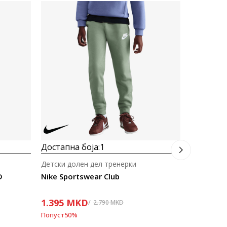
Достапна
Детски до
Nike Club
1.953
M
Попуст
30
%
Достапна боја:
1
Детски долен дел тренерки
D
Nike Sportswear Club
1.395
MKD
2.790
MKD
Попуст
50
%