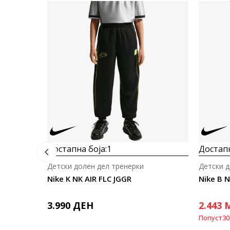
Достапна боја:
1
Достапн
Детски долен дел тренерки
Детски д
Nike K NK AIR FLC JGGR
Nike B 
3.990
ДЕН
2.443
Попуст
30