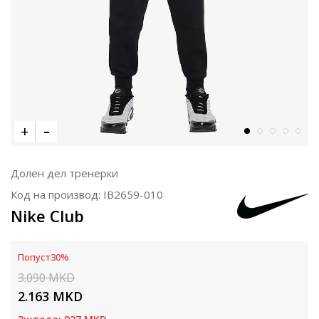
Долен дел тренерки
Код на производ:
IB2659-010
Nike Club
Попуст
30
%
3.090
MKD
2.163
MKD