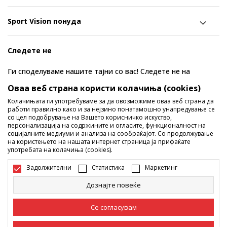
Sport Vision понуда
Следете не
Ги споделуваме нашите тајни со вас! Следете не на
социјалните мрежи и дознајте за попусти, промоции и
Оваа веб страна користи колачиња (cookies)
нови производи!
Колачињата ги употребуваме за да овозможиме оваа веб страна да
работи правилно како и за нејзино понатамошно унапредување се
со цел подобрување на Вашето корисничко искуство,
персонализација на содржините и огласите, функционалност на
социјалните медиуми и анализа на сообраќајот. Со продолжување
на користењето на нашата интернет страница ја прифаќате
употребата на колачиња (cookies).
Задолжителни
Статистика
Маркетинг
Дознајте повеќе
Македонија
Промена
Се согласувам