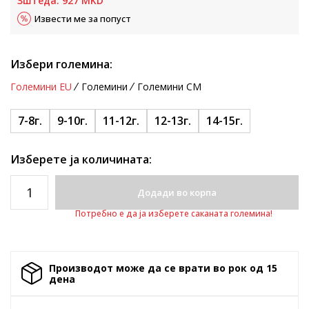
Зштеда:
927
MKD
Извести ме за попуст
Избери големина:
Големини EU
Големини
Големини CM
7-8г.
9-10г.
11-12г.
12-13г.
14-15г.
Изберете ја количината:
Додади во корпа
Потребно е да ја изберете саканата големина!
Производот може да се врати во рок од 15
денa