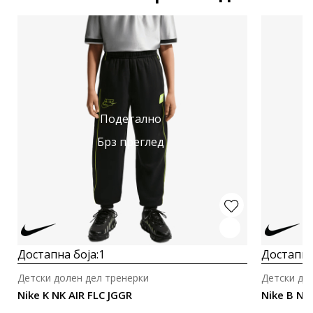
Подетално
Брз преглед
Достапна боја:
1
Достапна
Детски долен дел тренерки
Детски до
Nike K NK AIR FLC JGGR
Nike B NP