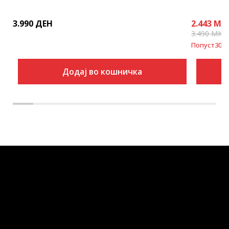
3.990
ДЕН
2.443
MK
3.490
MKD
Попуст
30
%
Додај во кошничка