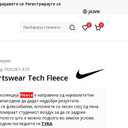
CLICK & COLLECT
ријавете се
Регистрирајте се
ете со картичка online и подигнете во продавницата
ЈАЗИК
по ваш избор
0
0
Пребарај ја страната
нерки
д:
FD3287-325
rtswear Tech Fleece
колекција
Fleece
е направена од најквалитетни
илагодени да дадат најдобри резултати.
се флексибилни, исполнети со лесен слој од пена
блокираат студениот воздух за да се задржи
телото што е можно подолго во зимски услови.
одели погледнете ги
ТУКА
.