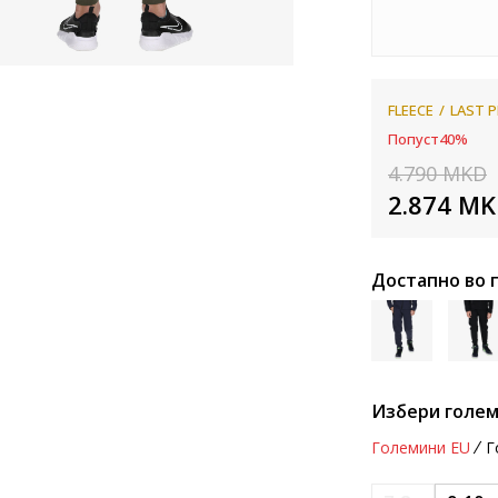
FLEECE
LAST P
Попуст
40
%
4.790
MKD
2.874
MK
Достапно во 
Избери голем
Големини EU
Г