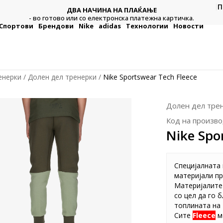
П
ДВА НАЧИНА НА ПЛАЌАЊЕ
тежна
Плат
- во готово или со електронска платежна картичка.
Спортови
Брендови
Nike
adidas
Технологии
Новости
енерки
Долен дел тренерки
Nike Sportswear Tech Fleece
Долен дел тре
Код на произво
Nike Spo
Специјалната 
материјали пр
Материјалите 
со цел да го 
топлината на 
Сите
Fleece
м