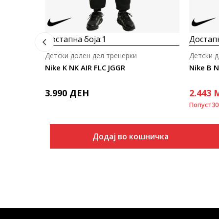
Достапна боја:
1
Достапн
Детски долен дел тренерки
Детски д
Nike K NK AIR FLC JGGR
Nike B 
3.990
ДЕН
2.443
Попуст
30
Додај во кошничка