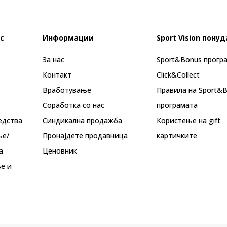
с
Информации
Sport Vision понуд
За нас
Sport&Bonus прогр
Контакт
Click&Collect
Вработување
Правила на Sport&
Соработка со нас
програмата
едства
Синдикална продажба
Користење на gift
ње/
Пронајдете продавница
картичките
а
Ценовник
е и