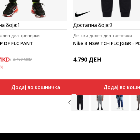
а боја:
1
Достапна боја:
9
олен дел тренерки
Детски долен дел тренерки
NP DF FLC PANT
Nike B NSW TCH FLC JGGR - P
MKD
4.790
ДЕН
3.490
MKD
%
Додај во кошничка
Додај во кош