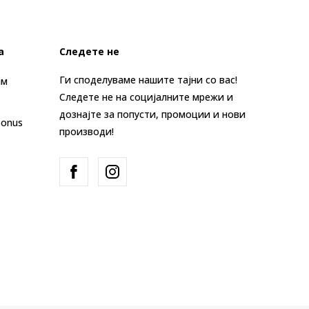
а
Следете не
Ги споделуваме нашите тајни со вас!
ам
Следете не на социјалните мрежи и
дознајте за попусти, промоции и нови
Bonus
производи!