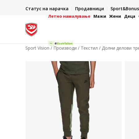
ИСПОРАКА ВО РОК ОД 5 РАБОТНИ ДЕНА
Статус на нарачка
Продавници
Sport&Bonus
-222
- на сите нарачки во готово или со електронска пла
картичка
Летно намалување
Мажи
Жени
Деца
Sport Vision
Производи
Текстил
Долни делови тр