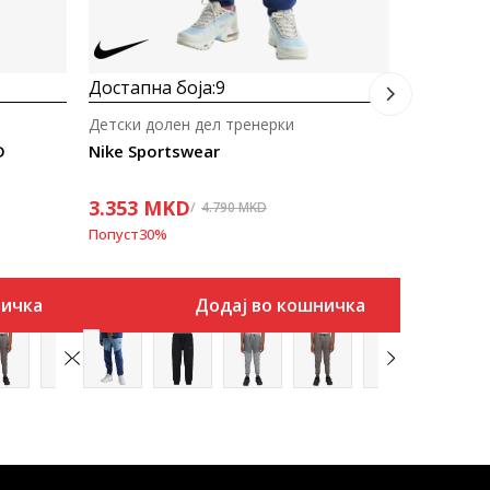
Достапна боја:
9
Детски долен дел тренерки
D
Nike Sportswear
3.353
MKD
4.790
MKD
Попуст
30
%
ничка
Додај во кошничка