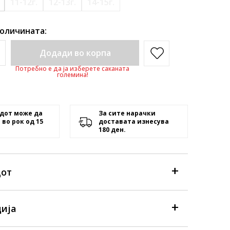
11-12г.
12-13г.
14-15г.
количината:
Додади во корпа
Потребно е да ја изберете саканата
големина!
дот може да
За сите нарачки
 во рок од 15
доставата изнесува
180 ден.
дот
ија