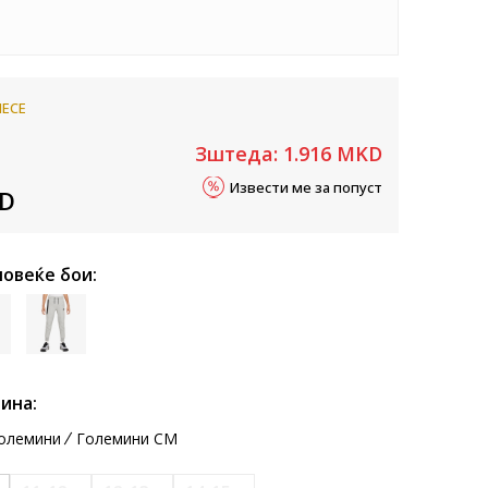
IECE
Зштеда:
1.916
MKD
Извести ме за попуст
D
повеќе бои:
ина:
олемини
Големини CM