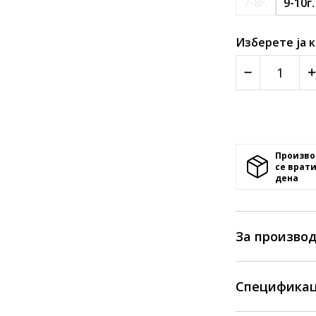
7-8г.
9-10г.
Изберете ја 
Произво
се врати
денa
За произво
Спецификац