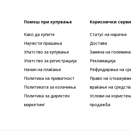
Помош при купување
Кориснички серви
Како да купите
Статус на нарачка
Најчести прашања
Достава
Упатство за купување
Замена на големина
Упатство за регистрација
Рекламациja
Начин на плаќање
Рефундирање на ср
Политика на приватност
Право на откажува
Политиката за колачиња
враќање на средств
Политика за директен
Услови на користењ
маркетинг
продажба