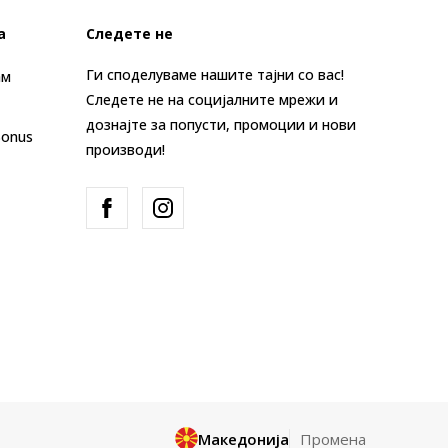
а
Следете не
Ги споделуваме нашите тајни со вас!
ам
Следете не на социјалните мрежи и
дознајте за попусти, промоции и нови
Bonus
производи!
Македонија
Промена