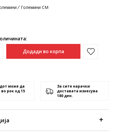
олемини
Големини CM
количината:
Додади во корпа
дот може да
За сите нарачки
 во рок од 15
доставата изнесува
180 ден.
ија