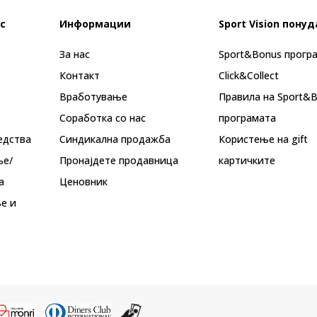
с
Информации
Sport Vision понуд
За нас
Sport&Bonus прогр
Контакт
Click&Collect
Вработување
Правила на Sport&
Соработка со нас
програмата
едства
Синдикална продажба
Користење на gift
ње/
Пронајдете продавница
картичките
а
Ценовник
е и