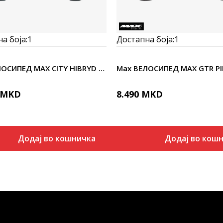
а боја:
1
Достапна боја:
1
Max ВЕЛОСИПЕД MAX CITY HIBRYD 12.0 28"
MKD
8.490
MKD
Додај во кошничка
Додај во кош