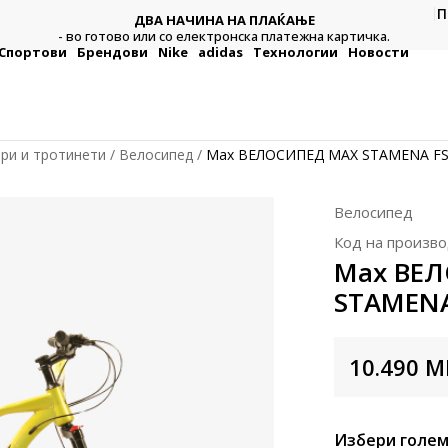
П
ДВА НАЧИНА НА ПЛАЌАЊЕ
тежна
Плат
- во готово или со електронска платежна картичка.
Спортови
Брендови
Nike
adidas
Технологии
Новости
ри и тротинети
Велосипед
Max ВЕЛОСИПЕД MAX STAMENA FSL 
Велосипед
Код на произво
Max ВЕ
STAMENA 
10.490
M
Избери голем