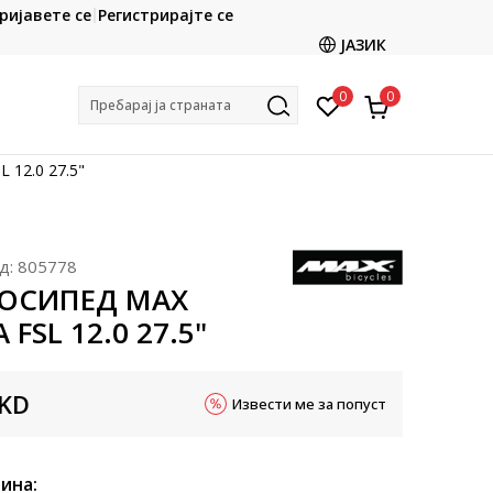
CLICK & COLLECT
ријавете се
Регистрирајте се
ете со картичка online и подигнете во продавницата
ЈАЗИК
по ваш избор
0
0
Пребарај ја страната
12.0 27.5"
д:
805778
ЛОСИПЕД MAX
FSL 12.0 27.5"
KD
Извести ме за попуст
ина: