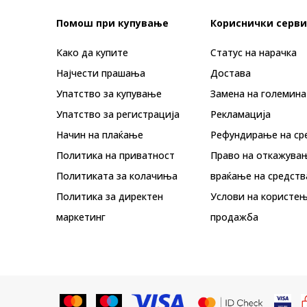
Помош при купување
Кориснички серви
Како да купите
Статус на нарачка
Најчести прашања
Достава
Упатство за купување
Замена на големина
Упатство за регистрација
Рекламациja
Начин на плаќање
Рефундирање на ср
Политика на приватност
Право на откажува
Политиката за колачиња
враќање на средств
Политика за директен
Услови на користењ
маркетинг
продажба