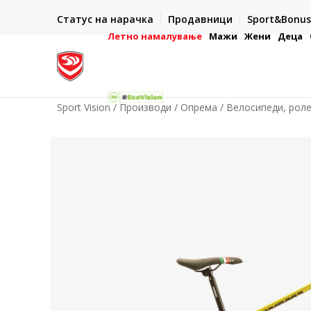
ИСПОРАКА ВО РОК ОД 5 РАБОТНИ ДЕНА
Статус на нарачка
Продавници
Sport&Bonus
-222
- на сите нарачки во готово или со електронска пла
картичка
Летно намалување
Мажи
Жени
Деца
Sport Vision
Производи
Опрема
Велосипеди, роле