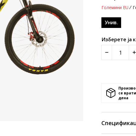
Големини EU
Г
Унив.
Изберете ја 
Произво
се врати
денa
Спецификац