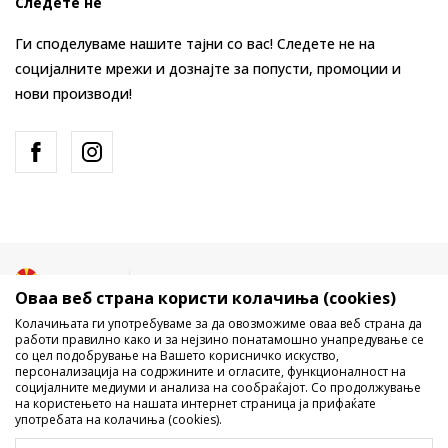
Следете не
Ги споделуваме нашите тајни со вас! Следете не на
социјалните мрежи и дознајте за попусти, промоции и
нови производи!
Македонија
Промена
Оваа веб страна користи колачиња (cookies)
Колачињата ги употребуваме за да овозможиме оваа веб страна да
работи правилно како и за нејзино понатамошно унапредување се
со цел подобрување на Вашето корисничко искуство,
персонализација на содржините и огласите, функционалност на
социјалните медиуми и анализа на сообраќајот. Со продолжување
на користењето на нашата интернет страница ја прифаќате
употребата на колачиња (cookies).
Не е дозволено превземање или користење на содржината од
интернет страните на Sport Vision, делумно или целосно a се