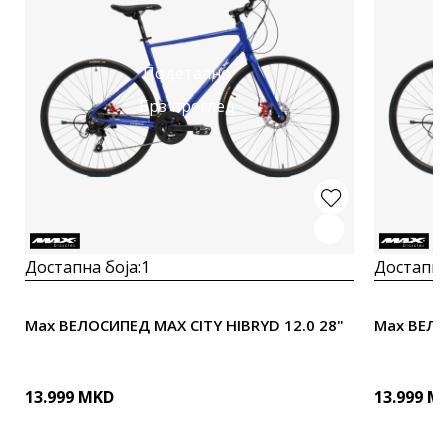
Подетално
Брз преглед
Достапна боја:
1
Достапна
Max ВЕЛОСИПЕД MAX CITY HIBRYD 12.0 28"
13.999
MKD
13.999
M