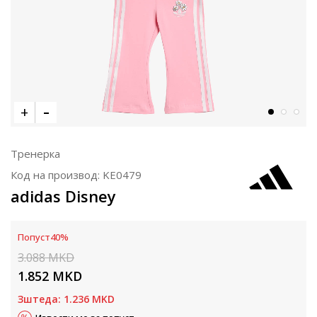
Тренерка
Код на производ:
KE0479
adidas Disney
Попуст
40
%
3.088
MKD
1.852
MKD
Зштеда:
1.236
MKD