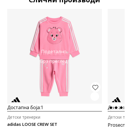
Подетално
Брз преглед
Достапна боја:
1
Достапна
Детски тренерки
Детски тр
adidas LOOSE CREW SET
Prosecna