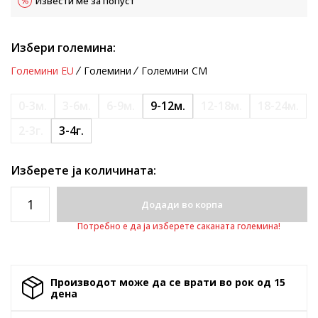
Извести ме за попуст
Избери големина:
Големини EU
Големини
Големини CM
0-3м.
3-6м.
6-9м.
9-12м.
12-18м.
18-24м.
2-3г.
3-4г.
Изберете ја количината:
Додади во корпа
Потребно е да ја изберете саканата големина!
Производот може да се врати во рок од 15
денa