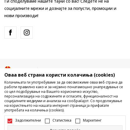
Ги споделуваме нашите тајни со вас! Следете не на
социјалните мрежи и дознајте за попусти, промоции и
нови производи!
Македонија
Промена
Оваа веб страна користи колачиња (cookies)
Колачињата ги употребуваме за да овозможиме оваа веб страна да
работи правилно како и за нејзино понатамошно унапредување се
со цел подобрување на Вашето корисничко искуство,
персонализација на содржините и огласите, функционалност на
социјалните медиуми и анализа на сообраќајот. Со продолжување
на користењето на нашата интернет страница ја прифаќате
употребата на колачиња (cookies).
Не е дозволено превземање или користење на содржината од
интернет страните на Sport Vision, делумно или целосно a се
Задолжителни
Статистика
Маркетинг
однесува на логоа, трговски марки, комерцијални содржини, ниту
истите да се отстапуваат на трети лица, јавно да се објавуваат или да