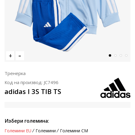
Тренерка
Код на производ:
JC7496
adidas I 3S TIB TS
Избери големина:
Големини EU
Големини
Големини CM