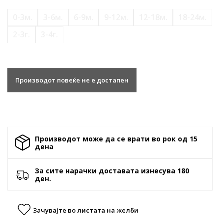
0-3м.
3-6м.
6-9м.
9-12м.
12-18м.
18-24м.
2-3г.
3-4г.
Производот повеќе не е достапен
Производот може да се врати во рок од 15
денa
За сите нарачки доставата изнесува 180
ден.
Зачувајте во листата на желби