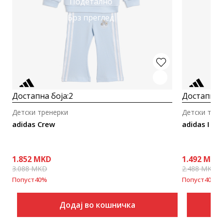
Подетално
Брз преглед
Достапна боја:
2
Достапна
Детски тренерки
Детски тр
adidas Crew
adidas I 
1.852
MKD
1.492
MK
3.088
MKD
2.488
MKD
Попуст
40
%
Попуст
40
%
Додај во кошничка