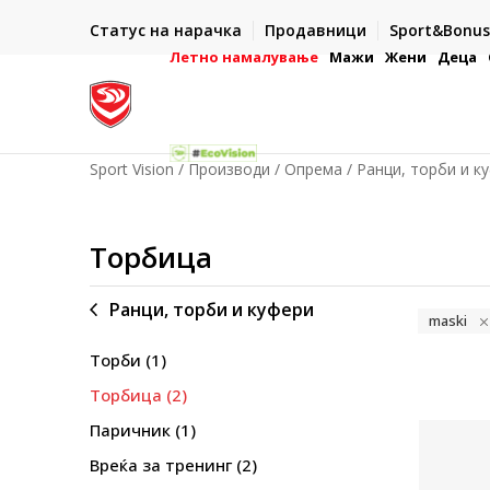
ИСПОРАКА ВО РОК ОД 5 РАБОТНИ ДЕНА
Статус на нарачка
Продавници
Sport&Bonus
-222
- на сите нарачки во готово или со електронска пла
картичка
Летно намалување
Мажи
Жени
Деца
Sport Vision
Производи
Опрема
Ранци, торби и к
Торбица
Ранци, торби и куфери
maski
Торби
(1)
Торбица
(2)
Паричник
(1)
Вреќа за тренинг
(2)