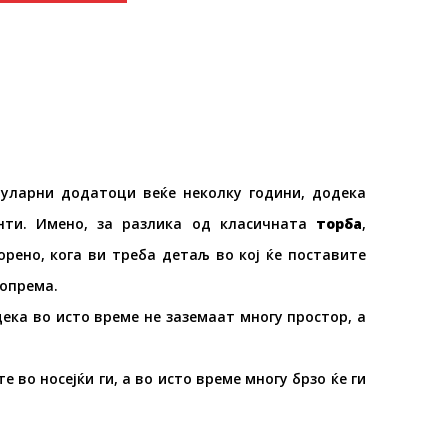
пуларни додатоци веќе неколку години, додека
анти. Имено, за разлика од класичната
торба
,
рено, кога ви треба детаљ во кој ќе поставите
 опрема.
дека во исто време не заземаат многу простор, а
 во носејќи ги, а во исто време многу брзо ќе ги