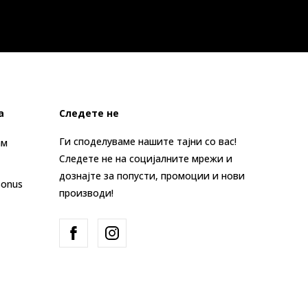
а
Следете не
Ги споделуваме нашите тајни со вас!
ам
Следете не на социјалните мрежи и
дознајте за попусти, промоции и нови
Bonus
производи!