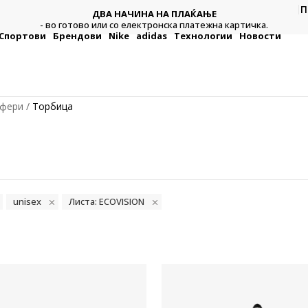
П
ДВА НАЧИНА НА ПЛАЌАЊЕ
тежна
Плат
- во готово или со електронска платежна картичка.
Спортови
Брендови
Nike
adidas
Технологии
Новости
уфери
Торбица
unisex
Листа: ECOVISION