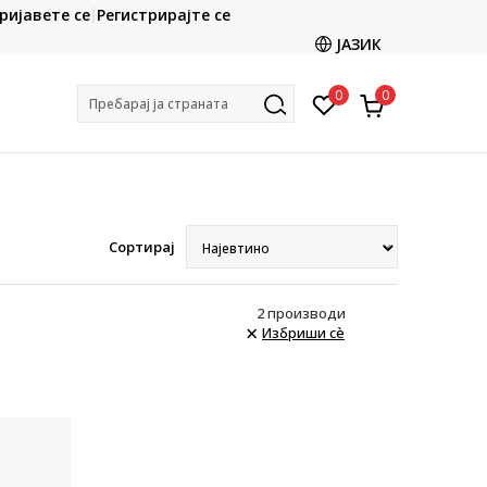
CLICK & COLLECT
ријавете се
Регистрирајте се
ете со картичка online и подигнете во продавницата
ЈАЗИК
по ваш избор
0
0
Пребарај ја страната
Сортирај
2
производи
Избриши сè