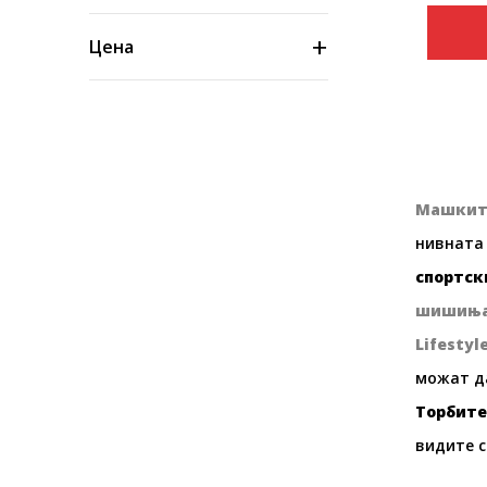
Цена
Машкит
нивната
спортск
шишиња
Lifestyl
можат да
Торбите
видите с