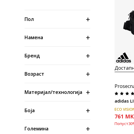
Пол
Намена
Бренд
Достапн
Возраст
Prosecn
Материјал/технологија
adidas L
ECO VISIO
Боја
761
MK
Попуст
30
Големина