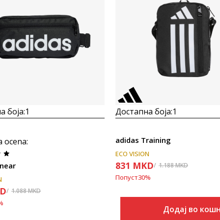
Uporedi
Uporedi
а боја:
1
Достапна боја:
1
adidas Training
a ocena
:
ECO VISION
831
MKD
Inear
1.188
MKD
Попуст
30
%
N
D
1.088
MKD
%
Додај во кош