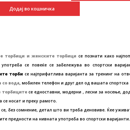
Додај во кошничка
е торбици
и
женските торбици
се познати како најпо
 употреба се повеќе се забележува во спортски вариј
ите торби
се најприфатлива варијанта за тренинг на отво
 со вода
, мобилен телефон и друг дел од вашата спортска
e
торбиците
се едноставни, модерни , лесни за носење, до
 се носат и преку рамото.
се, без сомнение, детал што ви треба деновиве. Ќее уживате
ите предности на нивната употреба во спортски варијанти.