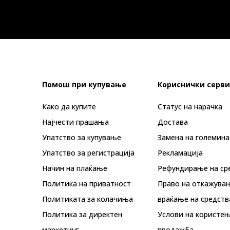
Помош при купување
Кориснички серви
Како да купите
Статус на нарачка
Најчести прашања
Достава
Упатство за купување
Замена на големина
Упатство за регистрација
Рекламациja
Начин на плаќање
Рефундирање на ср
Политика на приватност
Право на откажува
Политиката за колачиња
враќање на средств
Политика за директен
Услови на користењ
маркетинг
продажба