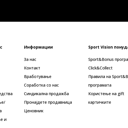
с
Информации
Sport Vision понуд
За нас
Sport&Bonus прогр
Контакт
Click&Collect
Вработување
Правила на Sport&
Соработка со нас
програмата
едства
Синдикална продажба
Користење на gift
ње/
Пронајдете продавница
картичките
а
Ценовник
е и