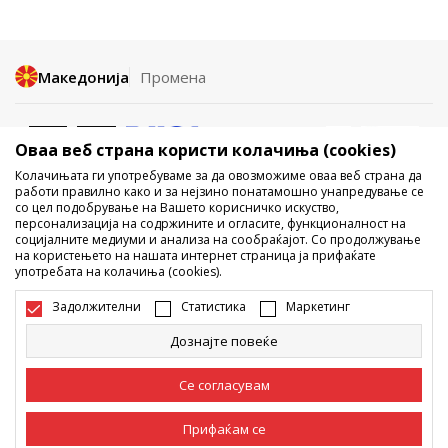
Македонија
Промена
Оваа веб страна користи колачиња (cookies)
Колачињата ги употребуваме за да овозможиме оваа веб страна да
работи правилно како и за нејзино понатамошно унапредување се
со цел подобрување на Вашето корисничко искуство,
Не е дозволено превземање или користење на содржината од
персонализација на содржините и огласите, функционалност на
социјалните медиуми и анализа на сообраќајот. Со продолжување
интернет страните на Sport Vision, делумно или целосно a се
на користењето на нашата интернет страница ја прифаќате
однесува на логоа, трговски марки, комерцијални содржини, ниту
употребата на колачиња (cookies).
истите да се отстапуваат на трети лица, јавно да се објавуваат или да
се користат за било какви цели, без писмена согласност од БДС.МК
Задолжителни
Статистика
Маркетинг
ДООЕЛ.
Настојуваме да бидеме што попрецизни во описот на производот,
Дознајте повеќе
фотографијата и самата цена, но не можеме да гарантираме дака
сите информации се комплетни и без грешка. Сите прикажани
производи на сајтот се дел од нашата понуда, но не се подразбира
Се согласувам
дека мораат да се достапни во секој момент. Достапноста на
производите може да ја проверите и на телефонскиот број 02 3055
222.
Прифаќам се