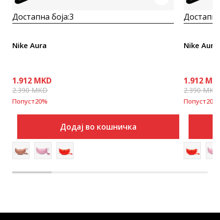
Достапна боја:
3
Достапна
Nike Aura
Nike Aura
1.912
MKD
1.912
MK
2.390
MKD
2.390
MKD
Попуст
20
%
Попуст
20
%
Додај во кошничка