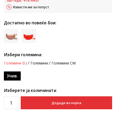
Зштеда:
478
MKD
Извести ме за попуст
Достапно во повеќе бои:
Избери големина:
Големини EU
Големини
Големини CM
Унив.
Изберете ја количината:
Додади во корпа