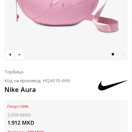
Торбица
Код на производ:
HQ4370-699
Nike Aura
Попуст
20
%
2.390
MKD
1.912
MKD