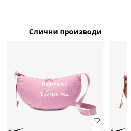
Слични производи
Подетално
Брз преглед