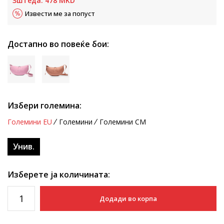
Зштеда:
478
MKD
Извести ме за попуст
Достапно во повеќе бои:
Избери големина:
Големини EU
Големини
Големини CM
Унив.
Изберете ја количината:
Додади во корпа