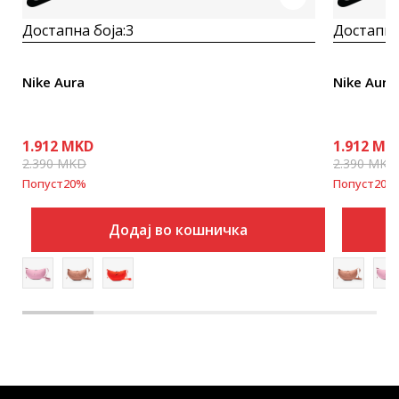
Достапна боја:
3
Достапна
Nike Aura
Nike Aura
1.912
MKD
1.912
MK
2.390
MKD
2.390
MKD
Попуст
20
%
Попуст
20
%
Додај во кошничка