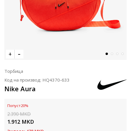
Торбица
Код на производ:
HQ4370-633
Nike Aura
Попуст
20
%
2.390
MKD
1.912
MKD