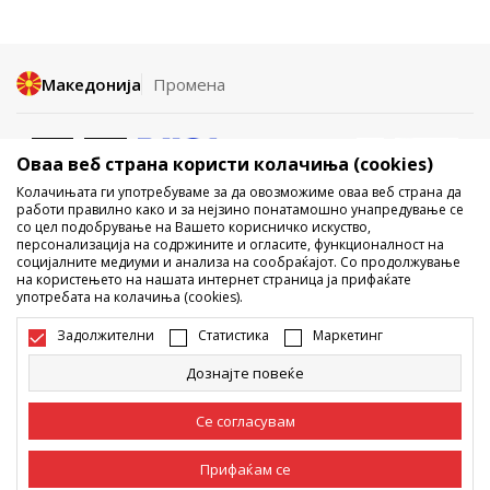
Македонија
Промена
Оваа веб страна користи колачиња (cookies)
Колачињата ги употребуваме за да овозможиме оваа веб страна да
работи правилно како и за нејзино понатамошно унапредување се
со цел подобрување на Вашето корисничко искуство,
Не е дозволено превземање или користење на содржината од
персонализација на содржините и огласите, функционалност на
социјалните медиуми и анализа на сообраќајот. Со продолжување
интернет страните на Sport Vision, делумно или целосно a се
на користењето на нашата интернет страница ја прифаќате
однесува на логоа, трговски марки, комерцијални содржини, ниту
употребата на колачиња (cookies).
истите да се отстапуваат на трети лица, јавно да се објавуваат или да
се користат за било какви цели, без писмена согласност од БДС.МК
Задолжителни
Статистика
Маркетинг
ДООЕЛ.
Настојуваме да бидеме што попрецизни во описот на производот,
Дознајте повеќе
фотографијата и самата цена, но не можеме да гарантираме дака
сите информации се комплетни и без грешка. Сите прикажани
производи на сајтот се дел од нашата понуда, но не се подразбира
Се согласувам
дека мораат да се достапни во секој момент. Достапноста на
производите може да ја проверите и на телефонскиот број 02 3055
222.
Прифаќам се