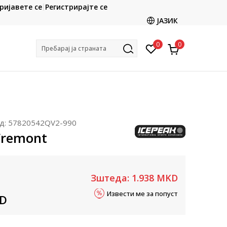
CLICK & COLLECT
ријавете се
Регистрирајте се
ете со картичка online и подигнете во продавницата
ЈАЗИК
по ваш избор
0
0
Пребарај ја страната
д:
57820542QV2-990
Fremont
Зштеда:
1.938
MKD
Извести ме за попуст
D