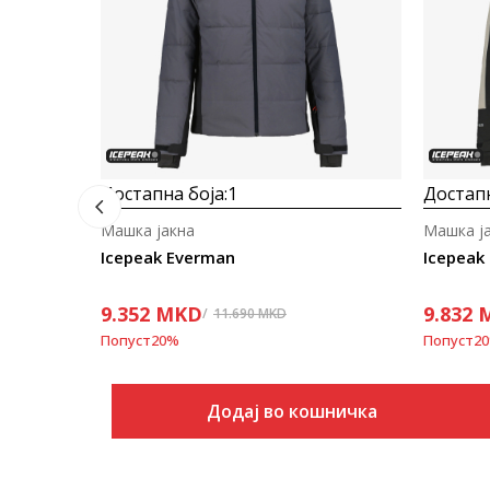
Достапна боја:
1
Достапн
Машка јакна
Машка ј
Icepeak Everman
Icepeak
9.352
MKD
9.832
11.690
MKD
Попуст
20
%
Попуст
20
Додај во кошничка