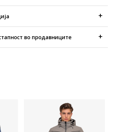
ија
стапност во продавниците
Достапна
Машка јак
Icepeak 