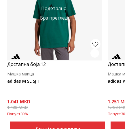
Подетално
Брз преглед
Достапна боја:
12
Достапна
Машка маица
Машка ма
adidas M SL SJ T
adidas Pi
1.041
MKD
1.251
MK
1.488
MKD
1.788
MKD
Попуст
30
%
Попуст
30
%
Додај во кошничка