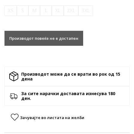
XS
S
M
L
XL
2XL
3XL
Производот повеќе не е достапен
Производот може да се врати во рок од 15
денa
За сите нарачки доставата изнесува 180
ден.
Зачувајте во листата на желби