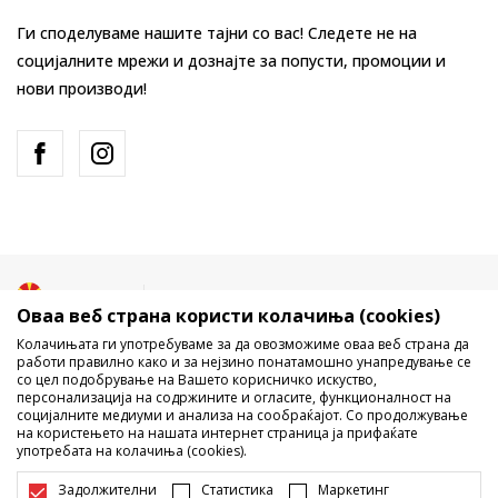
Ги споделуваме нашите тајни со вас! Следете не на
социјалните мрежи и дознајте за попусти, промоции и
нови производи!
Македонија
Промена
Оваа веб страна користи колачиња (cookies)
Колачињата ги употребуваме за да овозможиме оваа веб страна да
работи правилно како и за нејзино понатамошно унапредување се
со цел подобрување на Вашето корисничко искуство,
персонализација на содржините и огласите, функционалност на
социјалните медиуми и анализа на сообраќајот. Со продолжување
на користењето на нашата интернет страница ја прифаќате
употребата на колачиња (cookies).
Не е дозволено превземање или користење на содржината од
интернет страните на Sport Vision, делумно или целосно a се
Задолжителни
Статистика
Маркетинг
однесува на логоа, трговски марки, комерцијални содржини, ниту